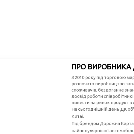
ПРО ВИРОБНИКА
З 2010 року під торговою м
розпочато виробництво запа
споживачів, бездоганне зна
досвід роботи співробітникі
вивести на ринок продукт з
На сьогоднішній день ДК об'
Китаї.
Під брендом Дорожна Карта™
найпопулярнішої автомобільн