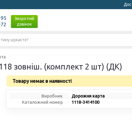
Дост
-95
Зворотній
-72
дзвінок
рта
118 зовніш. (комплект 2 шт) (ДК)
Товару немає в наявності
.
Виробник
Дорожня карта
Каталожний номер
1118-3414100