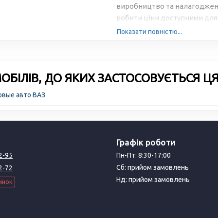
виробництво та налагоджена
робити ціни доступними для 
Показати повністю...
БІЛІВ, ДО ЯКИХ ЗАСТОСОВУЄТЬСЯ Ц
овые авто ВАЗ
Графік роботи
2-95
Пн-Пт: 8:30-17:00
Сб: прийом замовлень
2-72
Нд: прийом замовлень
інок