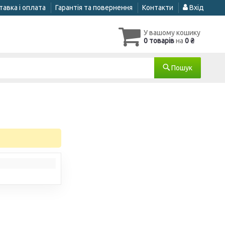
авка і оплата
Гарантія та повернення
Контакти
Вхід
У вашому кошику
0 товарів
на
0 ₴
Пошук