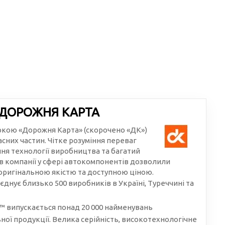
 ДОРОЖНЯ КАРТА
аркою «Дорожня Карта» (скорочено «ДК»)
сних частин. Чітке розуміння переваг
ння технології виробництва та багатий
в компанії у сфері автокомпонентів дозволили
 оригінальною якістю та доступною ціною.
єднує близько 500 виробників в Україні, Туреччині та
 випускається понад 20 000 найменувань
ої продукції. Велика серійність, високотехнологічне