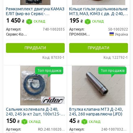
Ремкомплект двигуна КАМАЗ
Кільце гільзи ущільнювальне
ЕЛІТ (вир-во Сервіс-
МТЗ, МАЗ, ЮМЗ с дв. Д-240,
Комплектація)
245, Д-65 (комплект на
1 450
195
₴
склад
₴
склад
двигун 8шт) (ПХТ, Україна)
Артикул:
740-1002035
Артикул:
50-1002022
Сервис-Комплектация ООО, Украина
ПРОМХІМТЕКС ТОВ
Україна
ПРИДБАТИ
ПРИДБАТИ
Код: 87030-1
Код: 122792-1
Топ продажів
Топ продажів
Сальник коленвала Д-240,
Втулка клапана МТЗ Д-243,
243, 245 (к-кт 2шт, 100х125-
245, 260 направляюча (JFD)
12 + 50х70-10) МТЗ, ЗІЛ 5301
150
45
₴
склад
₴
склад
NBR (RIDER)
Артикул:
RD.240.1002055/2305
Артикул:
240-1007032Б-01