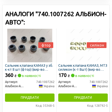
АНАЛОГИ "740.1007262 АЛЬБИОН-
АВТО":
фтор
силікон
Сальник клапана КАМАЗ у зб.
Сальник клапана КАМАЗ, МТЗ
к-кт 8 шт (фтор) (вир-во
силикон (к-т 8шт) (вир-во
Україна)
Україна)
360
170
₴
в наявності
₴
в наявності
Артикул:
740.1007262
Артикул:
740.1007262
Альбион-Авто
Україна
Альбион-Авто
Україна
ПРИДБАТИ
ПРИДБАТИ
Код: 35368-5
Код: 128792-5