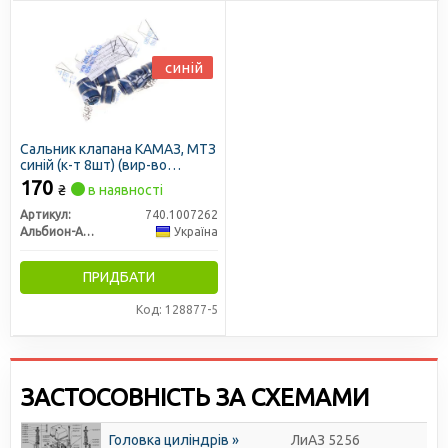
синій
Сальник клапана КАМАЗ, МТЗ
синій (к-т 8шт) (вир-во
Україна)
170
₴
в наявності
Артикул:
740.1007262
Альбион-Авто
Україна
ПРИДБАТИ
Код: 128877-5
ЗАСТОСОВНІСТЬ ЗА СХЕМАМИ
Головка циліндрів »
ЛиАЗ 5256