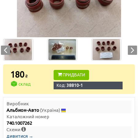
180
ПРИДБАТИ
₴
склад
Код:
38810-1
Виробник
Альбион-Авто
(Україна)
Каталожний номер
740.1007262
Схеми
дивитися →