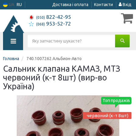
UA
RU
Доставка і оплата
Контакти
Вхід
822-42-95
(050)
953-52-72
(068)
Головна
740.1007262 Альбион-Авто
Сальник клапана КАМАЗ, МТЗ
червоний (к-т 8шт) (вир-во
Україна)
Топ продажів
червоний (к-т 8шт)