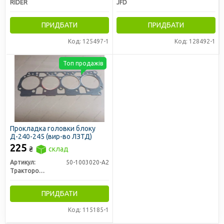
RIDER
JFD
ПРИДБАТИ
ПРИДБАТИ
Код: 125497-1
Код: 128492-1
Топ продажів
Прокладка головки блоку
Д-240-245 (вир-во ЛЗТД)
225
₴
склад
Артикул:
50-1003020-А2
Трактородеталь г. Лозовая
ПРИДБАТИ
Код: 115185-1