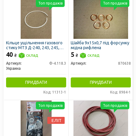
Топ продажів
Топ продажів
Кільце ущільнення газового
Шайба 9х15х0,7 під форсунку
стику МТЗ Д-240, 243, 245,
мідна рифлена
ЮМЗ Д-65 фторопластове
40
5
₴
склад
₴
склад
(гільзи)
Артикул:
Ф-4.118.3
Артикул:
870638
Украина
ПРИДБАТИ
ПРИДБАТИ
Код: 11313-1
Код: 8984-1
Топ продажів
Топ продажів
ЕЛІТ