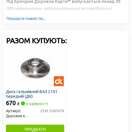
Під брендом Дорожна Карта™ випускається понад 20
000 найменувань найпопулярнішої автомобільної
продукції. Велика серійність, високотехнологічне
Показати повністю...
виробництво та налагоджена логістика дозволяють
знижувати собівартість та робити ціни доступними для
всіх учасників ринку.
РАЗОМ КУПУЮТЬ:
Диск гальмівний ВАЗ 2101
передній (ДК)
670
₴
в наявності
Артикул:
2101-3501070
Дорожня карта
ПРИДБАТИ