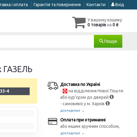
авка і оплата
Гарантія та повернення
Контакти
Вхід
У вашому кошику
0 товарів
на
0 ₴
Пошук
к ГАЗЕЛЬ
Доставка по Україні
-
на відділення Нової Пошти
33-4
або кур'єром до дверей
- самовивіз у м. Харків
докладніше →
Оплата при отриманні
або іншим зручним способом,
докладніше →