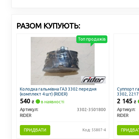
РАЗОМ КУПУЮТЬ:
Топ продажів
Колодка гальмівна ГАЗ 3302 передня
Суппорт га
(комплект 4 шт) (RIDER)
3302, 2217
540
2 145
₴
в наявності
₴
Артикул:
3302-3501800
Артикул:
RIDER
RIDER
ПРИДБАТИ
ПРИДБА
Код: 55807-4