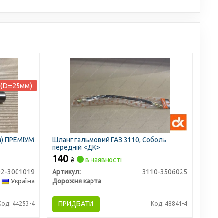
 (D=25мм)
м) ПРЕМІУМ
Шланг гальмовий ГАЗ 3110, Соболь
передній <ДК>
140
₴
в наявності
02-3001019
Артикул:
3110-3506025
Україна
Дорожня карта
ПРИДБАТИ
Код: 44253-4
Код: 48841-4