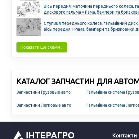
Вісь передня, маточина переднього колеса, га
дискового гальма » Рама, бампери та бризков
Ступиця переднього колеса, гальмівний диск,
вісь передня » Рама, бампери та бризковики 
Показати ще схеми ↓
КАТАЛОГ ЗАПЧАСТИН ДЛЯ АВТОМО
Запчастини Грузовые авто
Гальмівна система Грузо
Запчастини Легковые авто
Гальмівна система Легко
Контакти