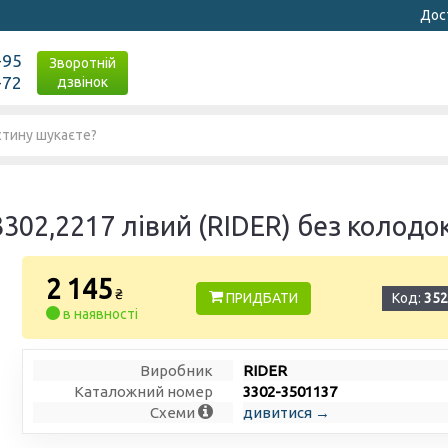
Дост
-95
Зворотній
-72
дзвінок
302,2217 лівий (RIDER) без колодо
2 145
₴
ПРИДБАТИ
Код:
352
в наявності
Виробник
RIDER
Каталожний номер
3302-3501137
Схеми
дивитися →