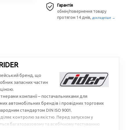
Гарантія
обмін/повернення товару
протягом 14 днів,
докладніше →
RIDER
пейський бренд, що
обник запасних частин
 ціною.
тнерами компанії – постачальниками для
мих автомобільних брендів і провідних торгових
народним стандартом DIN ISO 9001.
діляє контролю за якістю. Перед запуском у
ься багаторазовому та всебічному тестуванню.