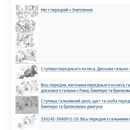
Міст передній » Зчеплення
Ступиця переднього колеса. Дискове гальмо 
Вісь передня, маточина переднього колеса, га
дискового гальма » Рама, бампери та бризков
Ступиця, гальмівний диск, щит та скоба перед
бампери та бризковики двигуна
330242-3000012-20. Вісь передня з гальмами 