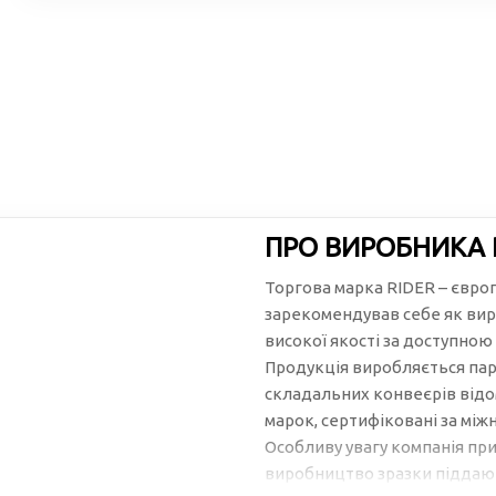
ПРО ВИРОБНИКА 
Торгова марка RIDER – євро
зарекомендував себе як вир
високої якості за доступною
Продукція виробляється пар
складальних конвеєрів відо
марок, сертифіковані за між
Особливу увагу компанія при
виробництво зразки піддают