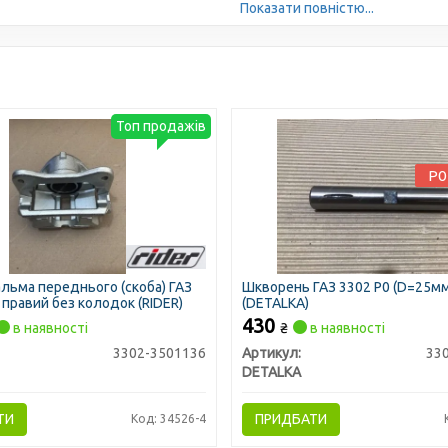
Показати повністю...
Топ продажів
Р0
льма переднього (скоба) ГАЗ
Шкворень ГАЗ 3302 Р0 (D=25м
 правий без колодок (RIDER)
(DETALKA)
430
в наявності
₴
в наявності
3302-3501136
Артикул:
33
DETALKA
ТИ
ПРИДБАТИ
Код: 34526-4