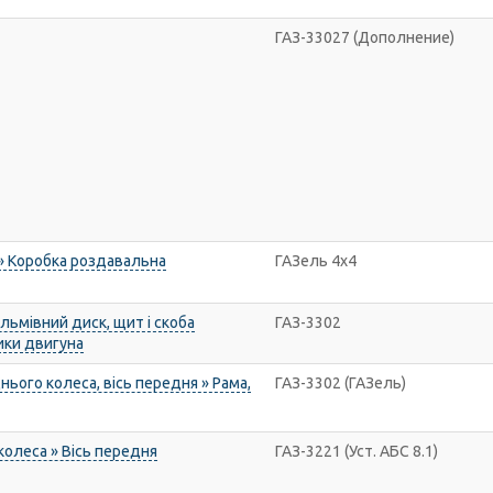
ГАЗ-33027 (Дополнение)
» Коробка роздавальна
ГАЗель 4х4
льмівний диск, щит і скоба
ГАЗ-3302
ики двигуна
нього колеса, вісь передня » Рама,
ГАЗ-3302 (ГАЗель)
колеса » Вісь передня
ГАЗ-3221 (Уст. АБС 8.1)