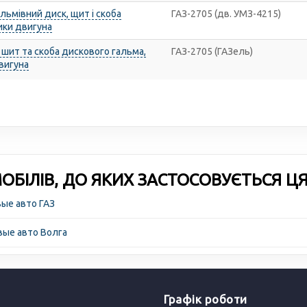
льмівний диск, щит і скоба
ГАЗ-2705 (дв. УМЗ-4215)
ики двигуна
 шит та скоба дискового гальма,
ГАЗ-2705 (ГАЗель)
двигуна
БІЛІВ, ДО ЯКИХ ЗАСТОСОВУЄТЬСЯ Ц
вые авто ГАЗ
вые авто Волга
Графік роботи