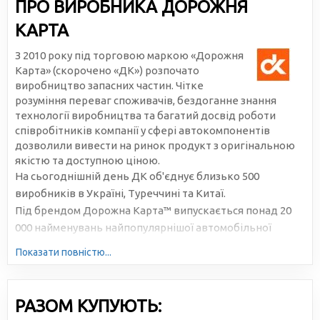
ПРО ВИРОБНИКА ДОРОЖНЯ
КАРТА
З 2010 року під торговою маркою «Дорожня
Карта» (скорочено «ДК») розпочато
виробництво запасних частин. Чітке
розуміння переваг споживачів, бездоганне знання
технології виробництва та багатий досвід роботи
співробітників компанії у сфері автокомпонентів
дозволили вивести на ринок продукт з оригінальною
якістю та доступною ціною.
На сьогоднішній день ДК об'єднує близько 500
виробників в Україні, Туреччині та Китаї.
Під брендом Дорожна Карта™ випускається понад 20
000 найменувань найпопулярнішої автомобільної
продукції. Велика серійність, високотехнологічне
Показати повністю...
виробництво та налагоджена логістика дозволяють
знижувати собівартість та робити ціни доступними для
всіх учасників ринку.
РАЗОМ КУПУЮТЬ: