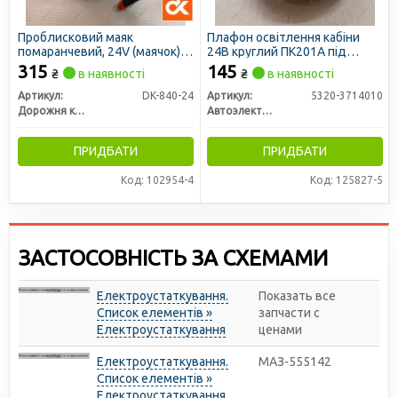
Проблисковий маяк
Плафон освітлення кабіни
помаранчевий, 24V (маячок)
24В круглий ПК201А під
(ДК)
клему (вир-во
315
145
₴
в наявності
₴
в наявності
Автоелектроапаратура)
Артикул:
DK-840-24
Артикул:
5320-3714010
Дорожня карта
Автоэлектроаппаратура
ПРИДБАТИ
ПРИДБАТИ
Код: 102954-4
Код: 125827-5
ЗАСТОСОВНІСТЬ ЗА СХЕМАМИ
Електроустаткування.
Показать все
Список елементів »
запчасти с
Електроустаткування
ценами
Електроустаткування.
МАЗ-555142
Список елементів »
Електроустаткування