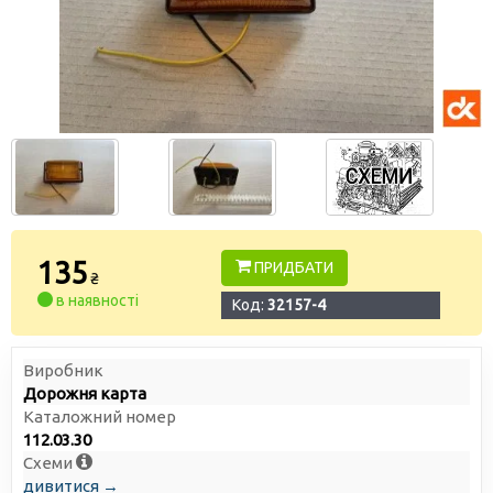
135
ПРИДБАТИ
₴
в наявності
Код:
32157-4
Виробник
Дорожня карта
Каталожний номер
112.03.30
Схеми
дивитися →