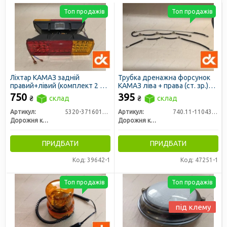
Топ продажів
Топ продажів
Ліхтар КАМАЗ задній
Трубка дренажна форсунок
правий+лівий (комплект 2 шт
КАМАЗ ліва + права (ст. зр.)
нов. зр.) LED 24В (ДК)
(ДК)
750
395
₴
склад
₴
склад
Артикул:
5320-3716010/11-33
Артикул:
740.11-1104346/70-43
Дорожня карта
Дорожня карта
ПРИДБАТИ
ПРИДБАТИ
Код: 39642-1
Код: 47251-1
Топ продажів
Топ продажів
під клему