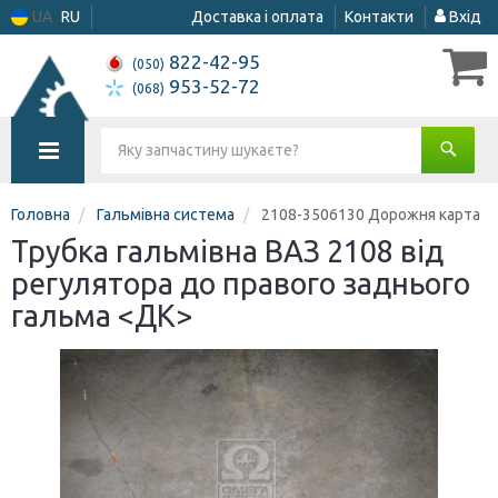
UA
RU
Доставка і оплата
Контакти
Вхід
822-42-95
(050)
953-52-72
(068)
Головна
Гальмівна система
2108-3506130 Дорожня карта
Трубка гальмівна ВАЗ 2108 від
регулятора до правого заднього
гальма <ДК>