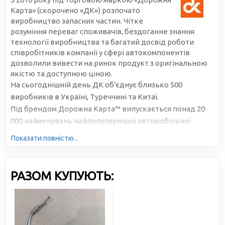
Карта» (скорочено «ДК») розпочато
виробництво запасних частин. Чітке
розуміння переваг споживачів, бездоганне знання
технології виробництва та багатий досвід роботи
співробітників компанії у сфері автокомпонентів
дозволили вивести на ринок продукт з оригінальною
якістю та доступною ціною.
На сьогоднішній день ДК об'єднує близько 500
виробників в Україні, Туреччині та Китаї.
Під брендом Дорожна Карта™ випускається понад 20
000 найменувань найпопулярнішої автомобільної
продукції. Велика серійність, високотехнологічне
Показати повністю...
виробництво та налагоджена логістика дозволяють
знижувати собівартість та робити ціни доступними для
всіх учасників ринку.
РАЗОМ КУПУЮТЬ: