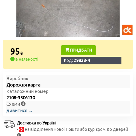
95
ПРИДБАТИ
₴
в наявності
Код:
29838-4
Виробник
Дорожня карта
Каталожний номер
2108-3506130
Схеми
дивитися →
Доставка по Україні
-
на відділення Нової Пошти або кур'єром до дверей