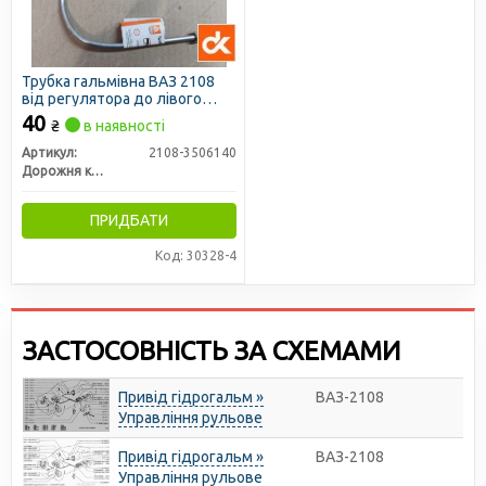
Трубка гальмівна ВАЗ 2108
від регулятора до лівого
заднього гальма <ДК>
40
₴
в наявності
Артикул:
2108-3506140
Дорожня карта
ПРИДБАТИ
Код: 30328-4
ЗАСТОСОВНІСТЬ ЗА СХЕМАМИ
Привід гідрогальм »
ВАЗ-2108
Управління рульове
Привід гідрогальм »
ВАЗ-2108
Управління рульове