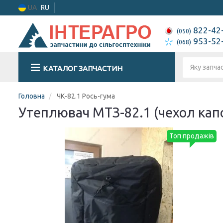
UA
RU
822-42
(050)
953-52
(068)
КАТАЛОГ ЗАПЧАСТИН
Головна
ЧК-82.1 Рось-гума
Утеплювач МТЗ-82.1 (чехол капо
Топ продажів