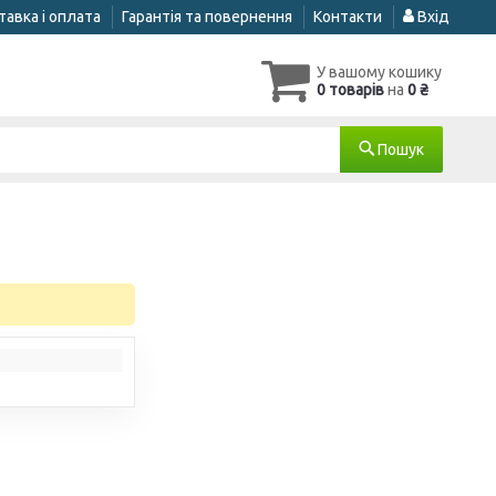
авка і оплата
Гарантія та повернення
Контакти
Вхід
У вашому кошику
0 товарів
на
0 ₴
Пошук