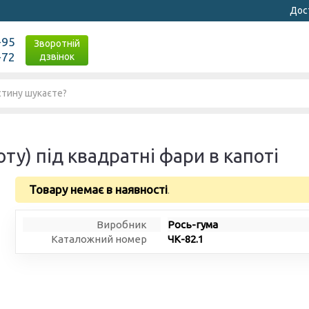
Дост
-95
Зворотній
-72
дзвінок
ту) під квадратні фари в капоті
Товару немає в наявності
.
Виробник
Рось-гума
Каталожний номер
ЧК-82.1