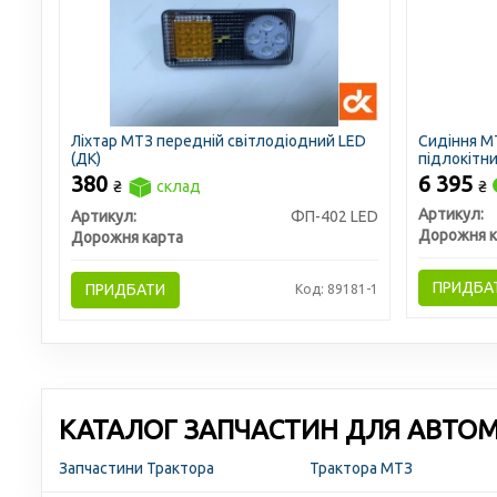
Ліхтар МТЗ передній світлодіодний LED
Сидіння МТ
(ДК)
підлокітни
380
6 395
₴
склад
₴
Артикул:
Артикул:
ФП-402 LED
Дорожня к
Дорожня карта
ПРИДБА
ПРИДБАТИ
Код: 89181-1
КАТАЛОГ ЗАПЧАСТИН ДЛЯ АВТОМО
Запчастини Трактора
Трактора МТЗ