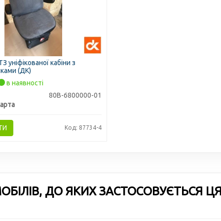
З уніфікованої кабіни з
ками (ДК)
в наявності
80В-6800000-01
арта
ТИ
Код: 87734-4
БІЛІВ, ДО ЯКИХ ЗАСТОСОВУЄТЬСЯ Ц