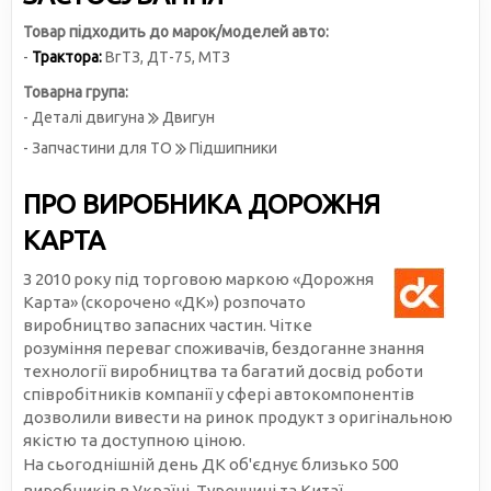
Товар підходить до марок/моделей авто:
-
Трактора:
ВгТЗ
,
ДТ-75
,
МТЗ
Товарна група:
- Деталі двигуна
Двигун
- Запчастини для ТО
Підшипники
ПРО ВИРОБНИКА ДОРОЖНЯ
КАРТА
З 2010 року під торговою маркою «Дорожня
Карта» (скорочено «ДК») розпочато
виробництво запасних частин. Чітке
розуміння переваг споживачів, бездоганне знання
технології виробництва та багатий досвід роботи
співробітників компанії у сфері автокомпонентів
дозволили вивести на ринок продукт з оригінальною
якістю та доступною ціною.
На сьогоднішній день ДК об'єднує близько 500
виробників в Україні, Туреччині та Китаї.