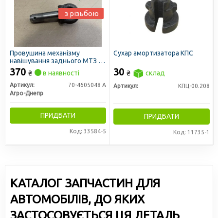
з різьбою
Провушина механізму
Сухар амортизатора КПС
навішування заднього МТЗ (з
різьбою) (вир-во Україна)
370
30
₴
в наявності
₴
склад
Артикул:
70-4605048 А
Артикул:
КПЦ-00.208
Агро-Днепр
ПРИДБАТИ
ПРИДБАТИ
Код: 33584-5
Код: 11735-1
КАТАЛОГ ЗАПЧАСТИН ДЛЯ
АВТОМОБІЛІВ, ДО ЯКИХ
ЗАСТОСОВУЄТЬСЯ ЦЯ ДЕТАЛЬ