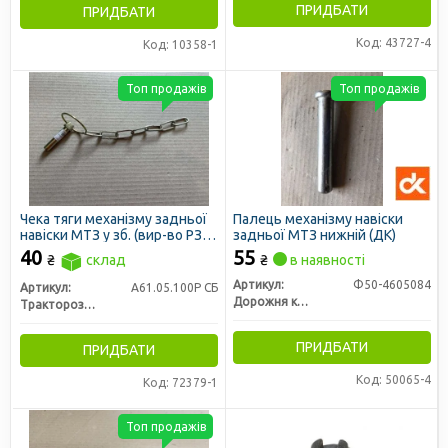
ПРИДБАТИ
ПРИДБАТИ
Код: 43727-4
Код: 10358-1
Топ продажів
Топ продажів
Чека тяги механізму задньої
Палець механізму навіски
навіски МТЗ у зб. (вир-во РЗТ
задньої МТЗ нижній (ДК)
м. Ромни)
40
55
₴
склад
₴
в наявності
Артикул:
Ф50-4605084
Артикул:
А61.05.100Р СБ
Дорожня карта
Тракторозапчасть г. Ромны
ПРИДБАТИ
ПРИДБАТИ
Код: 50065-4
Код: 72379-1
Топ продажів