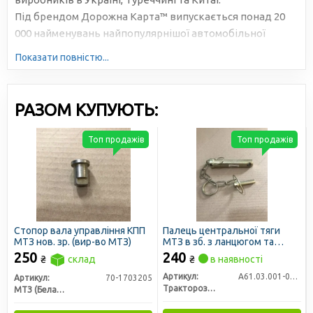
Під брендом Дорожна Карта™ випускається понад 20
000 найменувань найпопулярнішої автомобільної
продукції. Велика серійність, високотехнологічне
Показати повністю...
виробництво та налагоджена логістика дозволяють
знижувати собівартість та робити ціни доступними для
всіх учасників ринку.
РАЗОМ КУПУЮТЬ:
Топ продажів
Топ продажів
Стопор вала управління КПП
Палець центральної тяги
МТЗ нов. зр. (вир-во МТЗ)
МТЗ в зб. з ланцюгом та
чекою (вир-во РЗТ м. Ромни)
250
240
₴
склад
₴
в наявності
Артикул:
А61.03.001-02.00 СБ
Артикул:
70-1703205
Тракторозапчасть г. Ромны
МТЗ (Беларусь)