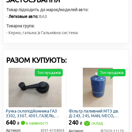
Товар підходить до марок/моделей авто:
-
Легковые авто:
ВАЗ
Товарна група:
- Кермо, гальма
Гальмівна система
РАЗОМ КУПУЮТЬ:
Топ продажів
Топ продажів
Ручка склопідйомника ГАЗ
Фільтр паливний МТЗ дв.
3302, 3307, 4301, ГАЗЕЛЬ,
Д-243, 245, MAN, IVECO,
ВОЛГА (ПОСИЛЕНА, цинковий
ISUZU, ЮМЗ (РД-032) зі
640
240
₴
в наявності
₴
склад
сплав) (DETALKA)
зливом відстою (JFD)
Артикул:
4301-6104064
Артикул:
ФТ020-1117010