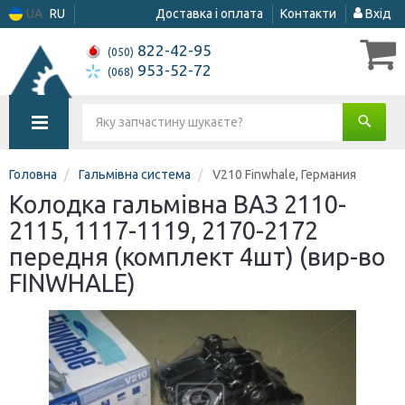
UA
RU
Доставка і оплата
Контакти
Вхід
822-42-95
(050)
953-52-72
(068)
Головна
Гальмівна система
V210 Finwhale, Германия
Колодка гальмівна ВАЗ 2110-
2115, 1117-1119, 2170-2172
передня (комплект 4шт) (вир-во
FINWHALE)