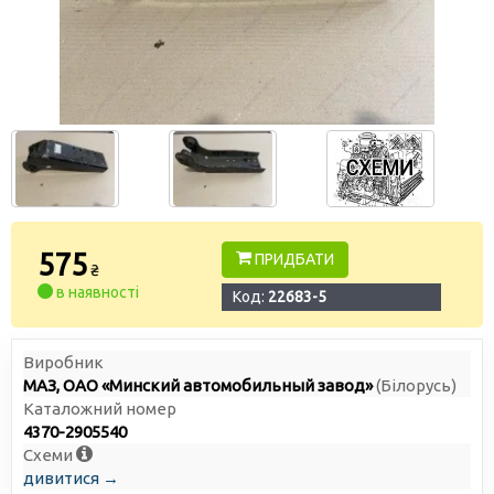
575
ПРИДБАТИ
₴
в наявності
Код:
22683-5
Виробник
МАЗ, ОАО «Минский автомобильный завод»
(Білорусь)
Каталожний номер
4370-2905540
Схеми
дивитися →