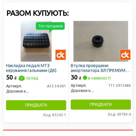
РАЗОМ КУПУЮТЬ:
Топ продажів
Накладка педалі МТЗ
Втулка провушини
керування гальмами (ДК)
амортизатора ЗІЛ ПРЕМІУМ
(ДК)
50
30
₴
склад
₴
в наявності
Артикул:
111-2915486
Артикул:
А13.34.001
Дорожня карта
Дорожня карта
ПРИДБАТИ
ПРИДБАТИ
Код: 49789-4
Код: 85245-1