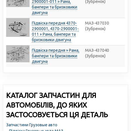
2900001-011 » Рама,
(Зубренок)
бампери та бризковики
двигуна
Підвіска передня 4370-
МАЗ-437030
2900001, 4370-2900001-
(Зубренок)
011 » Рама, бампери та
бризковики двигуна
Підвіска передня » Рама,
МАЗ-437040
бампери та бризковики
(Зубренок)
двигуна
КАТАЛОГ ЗАПЧАСТИН ДЛЯ
АВТОМОБІЛІВ, ДО ЯКИХ
ЗАСТОСОВУЄТЬСЯ ЦЯ ДЕТАЛЬ
Запчастини Грузовые авто