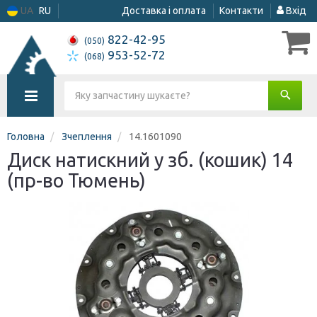
UA
RU
Доставка і оплата
Контакти
Вхід
822-42-95
(050)
953-52-72
(068)
Головна
Зчеплення
14.1601090
Диск натискний у зб. (кошик) 14
(пр-во Тюмень)