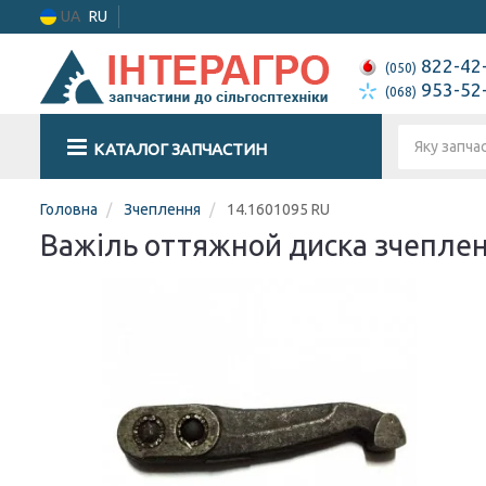
UA
RU
822-42
(050)
953-52
(068)
КАТАЛОГ ЗАПЧАСТИН
Головна
Зчеплення
14.1601095 RU
Важіль оттяжной диска зчеплен