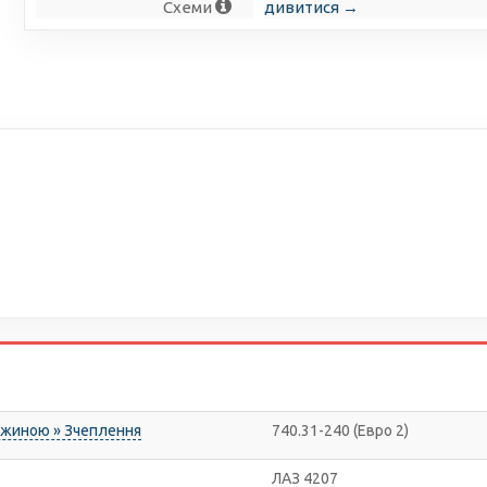
Схеми
дивитися →
ужиною » Зчеплення
740.31-240 (Евро 2)
ЛАЗ 4207