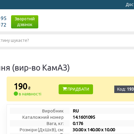
Дост
-95
Зворотній
-72
дзвінок
ня (вир-во КамАЗ)
190
₴
ПРИДБАТИ
Код:
193
в наявності
Виробник
RU
Каталожний номер
14.1601095
Вага, кг:
0.176
Розміри (ДxШxВ), см:
30.00 x 140.00 x 10.00