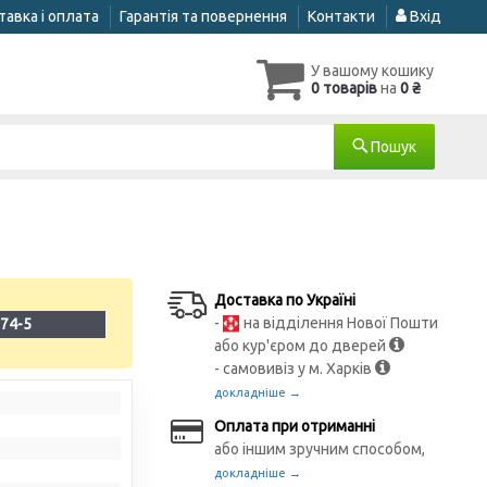
авка і оплата
Гарантія та повернення
Контакти
Вхід
У вашому кошику
0 товарів
на
0 ₴
Пошук
Доставка по Україні
-
на відділення Нової Пошти
74-5
або кур'єром до дверей
- самовивіз у м. Харків
докладніше →
Оплата при отриманні
або іншим зручним способом,
докладніше →