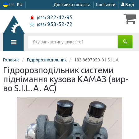
UA
RU
Доставка і оплата
Контакти
Вхід
822-42-95
(050)
953-52-72
(068)
Головна
Гідророзподільник
182.8607050-01 S.I.L.A.
Гідророзподільник системи
піднімання кузова КАМАЗ (вир-
во S.I.L.A. AC)