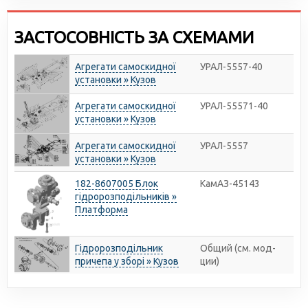
ЗАСТОСОВНІСТЬ ЗА СХЕМАМИ
Агрегати самоскидної
УРАЛ-5557-40
установки » Кузов
Агрегати самоскидної
УРАЛ-55571-40
установки » Кузов
Агрегати самоскидної
УРАЛ-5557
установки » Кузов
182-8607005 Блок
КамАЗ-45143
гідророзподільників »
Платформа
Гідророзподільник
Общий (см. мод-
причепа у зборі » Кузов
ции)