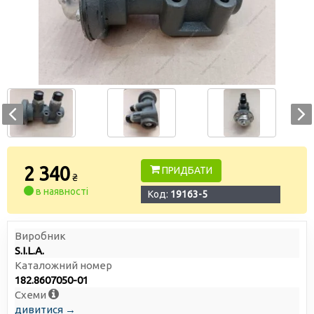
2 340
ПРИДБАТИ
₴
в наявності
Код:
19163-5
Виробник
S.I.L.A.
Каталожний номер
182.8607050-01
Схеми
дивитися →