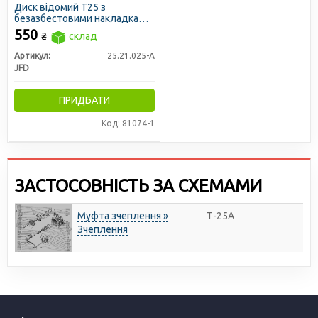
Диск відомий Т25 з
безазбестовими накладками
(JFD)
550
₴
склад
Артикул:
25.21.025-А
JFD
ПРИДБАТИ
Код: 81074-1
ЗАСТОСОВНІСТЬ ЗА СХЕМАМИ
Муфта зчеплення »
Т-25А
Зчеплення