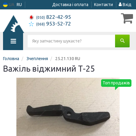
UA
RU
Доставка і оплата
Контакти
Вхід
822-42-95
(050)
953-52-72
(068)
Головна
Зчеплення
25.21.130 RU
Важіль віджимний Т-25
Топ продажів