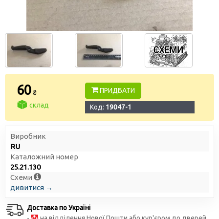
60
ПРИДБАТИ
₴
склад
Код:
19047-1
Виробник
RU
Каталожний номер
25.21.130
Схеми
дивитися →
Доставка по Україні
-
на відділення Нової Пошти або кур'єром до дверей