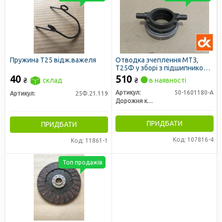
Пружина Т25 відж.важеля
Отводка зчеплення МТЗ,
Т25Ф у зборі з підшипником
(вижимний підшипник) (ДК)
40
510
₴
склад
₴
в наявності
Артикул:
50-1601180-А
Артикул:
25Ф.21.119
Дорожня карта
ПРИДБАТИ
ПРИДБАТИ
Код: 107816-4
Код: 11861-1
Топ продажів