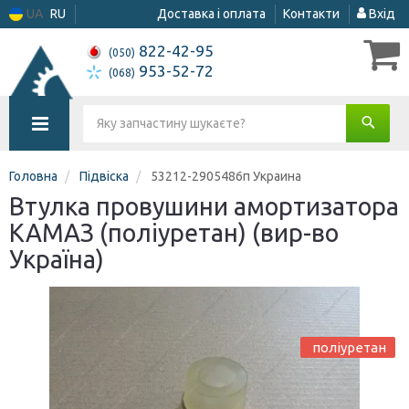
UA
RU
Доставка і оплата
Контакти
Вхід
822-42-95
(050)
953-52-72
(068)
Головна
Підвіска
53212-2905486п Украина
Втулка провушини амортизатора
КАМАЗ (поліуретан) (вир-во
Україна)
поліуретан