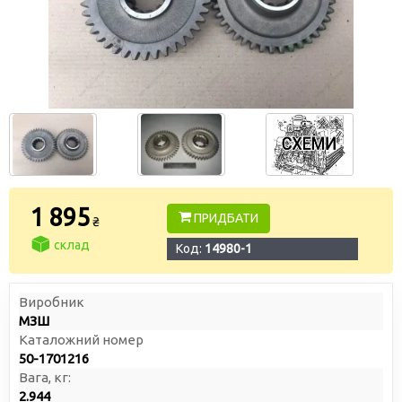
1 895
ПРИДБАТИ
₴
склад
Код:
14980-1
Виробник
МЗШ
Каталожний номер
50-1701216
Вага, кг:
2.944