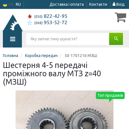
UA
RU
Доставка і оплата
Контакти
Вхід
822-42-95
(050)
953-52-72
(068)
Головна
Коробка передач
50-1701216 МЗШ
Шестерня 4-5 передачі
проміжного валу МТЗ z=40
(МЗШ)
Топ продажів