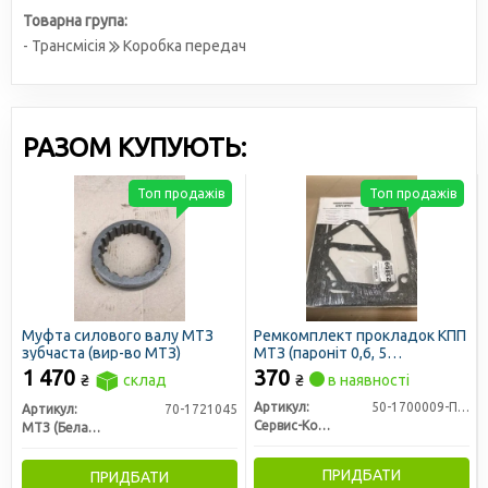
Товарна група:
- Трансмісія
Коробка передач
РАЗОМ КУПУЮТЬ:
Топ продажів
Топ продажів
Муфта силового валу МТЗ
Ремкомплект прокладок КПП
зубчаста (вир-во МТЗ)
МТЗ (пароніт 0,6, 5
найменувань) (вир-во Сервіс-
1 470
370
₴
склад
₴
в наявності
Комплектація)
Артикул:
50-1700009-П0.6
Артикул:
70-1721045
Сервис-Комплектация ООО, Украина
МТЗ (Беларусь)
ПРИДБАТИ
ПРИДБАТИ