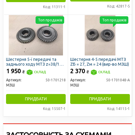
Код: 42817-5
Код: 11311-1
Топ продажів
Топ продажів
Шестерня 5-ї передачі та
Шестерня 4-5 передачі МТЗ
заднього ходу МТЗ z=38/19
ZБ = 27, Zм = 24 (вир-во МЗШ)
(МЗШ)
1 950
2 370
₴
склад
₴
склад
Артикул:
50-1701218
Артикул:
50-1701048-А
МЗШ
МЗШ
ПРИДБАТИ
ПРИДБАТИ
Код: 15507-1
Код: 14115-1