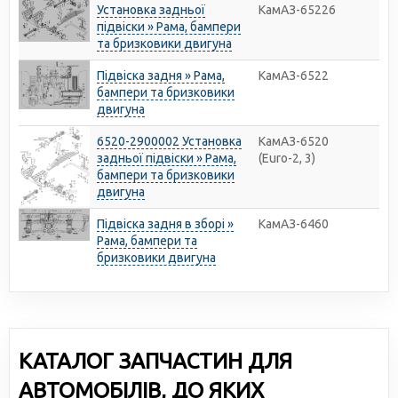
Установка задньої
КамАЗ-65226
підвіски » Рама, бампери
та бризковики двигуна
Підвіска задня » Рама,
КамАЗ-6522
бампери та бризковики
двигуна
6520-2900002 Установка
КамАЗ-6520
задньої підвіски » Рама,
(Euro-2, 3)
бампери та бризковики
двигуна
Підвіска задня в зборі »
КамАЗ-6460
Рама, бампери та
бризковики двигуна
КАТАЛОГ ЗАПЧАСТИН ДЛЯ
АВТОМОБІЛІВ, ДО ЯКИХ