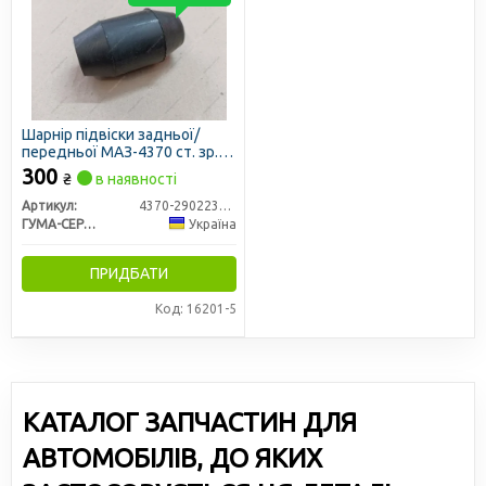
Шарнір підвіски задньої/
передньої МАЗ-4370 ст. зр.
(Vigo)
300
₴
в наявності
Артикул:
4370-2902230-11V
ГУМА-СЕРВІС УКРАЇНА
Україна
ПРИДБАТИ
Код: 16201-5
КАТАЛОГ ЗАПЧАСТИН ДЛЯ
АВТОМОБІЛІВ, ДО ЯКИХ