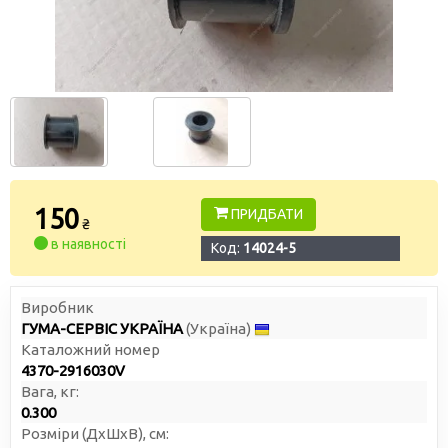
150
ПРИДБАТИ
₴
в наявності
Код:
14024-5
Виробник
ГУМА-СЕРВІС УКРАЇНА
(Україна)
Каталожний номер
4370-2916030V
Вага, кг:
0.300
Розміри (ДxШxВ), см: