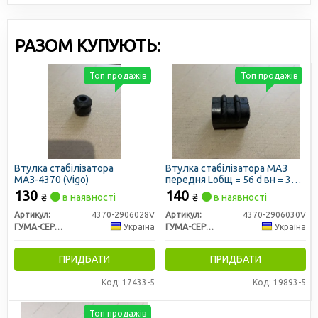
РАЗОМ КУПУЮТЬ:
Топ продажів
Топ продажів
Втулка стабілізатора
Втулка стабілізатора МАЗ
МАЗ-4370 (Vigo)
передня Lобщ = 56 d вн = 32
(Vigo)
130
140
₴
в наявності
₴
в наявності
Артикул:
4370-2906028V
Артикул:
4370-2906030V
ГУМА-СЕРВІС УКРАЇНА
Україна
ГУМА-СЕРВІС УКРАЇНА
Україна
ПРИДБАТИ
ПРИДБАТИ
Код: 17433-5
Код: 19893-5
Топ продажів