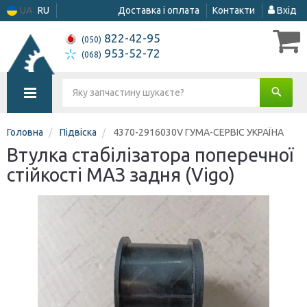
UA
RU
Доставка і оплата
Контакти
Вхід
822-42-95
(050)
953-52-72
(068)
Головна
Підвіска
4370-2916030V ГУМА-СЕРВІС УКРАЇНА
Втулка стабілізатора поперечної
стійкості МАЗ задня (Vigo)