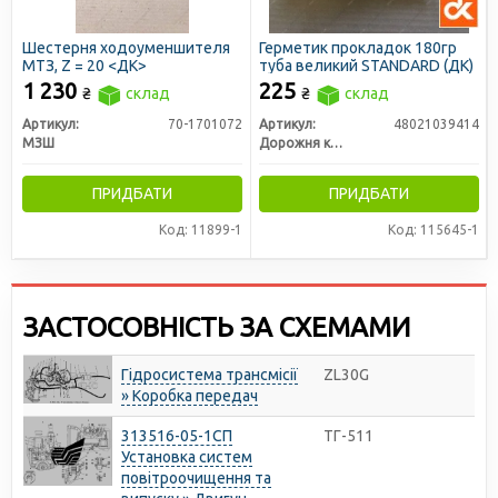
Шестерня ходоуменшителя
Герметик прокладок 180гр
МТЗ, Z = 20 <ДК>
туба великий STANDARD (ДК)
1 230
225
₴
склад
₴
склад
Артикул:
70-1701072
Артикул:
48021039414
МЗШ
Дорожня карта
ПРИДБАТИ
ПРИДБАТИ
Код: 11899-1
Код: 115645-1
ЗАСТОСОВНІСТЬ ЗА СХЕМАМИ
Гідросистема трансмісії
ZL30G
» Коробка передач
313516-05-1СП
ТГ-511
Установка систем
повітроочищення та