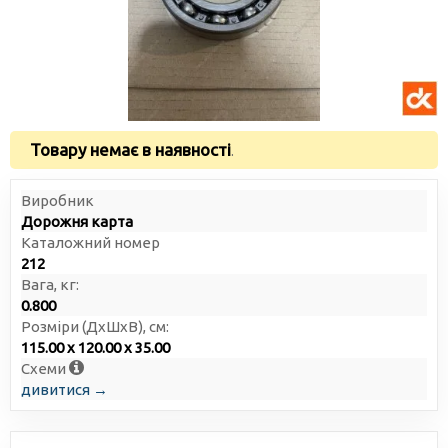
Товару немає в наявності
.
Виробник
Дорожня карта
Каталожний номер
212
Вага, кг:
0.800
Розміри (ДxШxВ), см:
115.00 x 120.00 x 35.00
Схеми
дивитися →