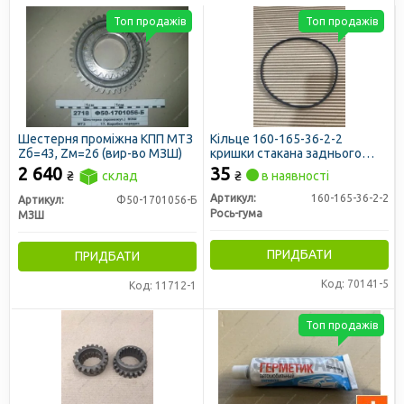
Топ продажів
Топ продажів
Шестерня проміжна КПП МТЗ
Кільце 160-165-36-2-2
Zб=43, Zм=26 (вир-во МЗШ)
кришки стакана заднього
моста МТЗ (вир-во Рось-Гума)
2 640
35
₴
склад
₴
в наявності
Артикул:
160-165-36-2-2
Артикул:
Ф50-1701056-Б
Рось-гума
МЗШ
ПРИДБАТИ
ПРИДБАТИ
Код: 70141-5
Код: 11712-1
Топ продажів