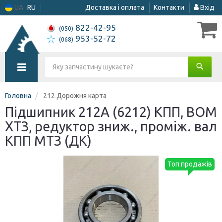
UA
RU
Доставка і оплата
Контакти
Вхід
822-42-95
(050)
953-52-72
(068)
Головна
212 Дорожня карта
Підшипник 212А (6212) КПП, ВОМ
ХТЗ, редуктор зниж., проміж. вал
КПП МТЗ (ДК)
Топ продажів