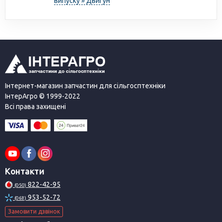
випуску » Двигун
Інтернет-магазин запчастин для сільгосптехніки
ІнтерАгро © 1999-2022
Всі права захищені
Контакти
822-42-95
(050)
953-52-72
(068)
Замовити дзвінок