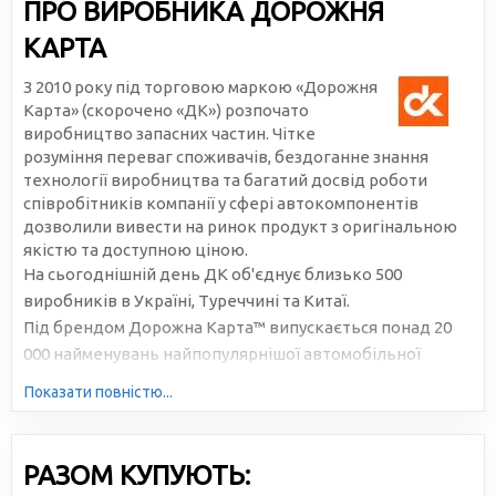
ПРО ВИРОБНИКА ДОРОЖНЯ
КАРТА
З 2010 року під торговою маркою «Дорожня
Карта» (скорочено «ДК») розпочато
виробництво запасних частин. Чітке
розуміння переваг споживачів, бездоганне знання
технології виробництва та багатий досвід роботи
співробітників компанії у сфері автокомпонентів
дозволили вивести на ринок продукт з оригінальною
якістю та доступною ціною.
На сьогоднішній день ДК об'єднує близько 500
виробників в Україні, Туреччині та Китаї.
Під брендом Дорожна Карта™ випускається понад 20
000 найменувань найпопулярнішої автомобільної
продукції. Велика серійність, високотехнологічне
Показати повністю...
виробництво та налагоджена логістика дозволяють
знижувати собівартість та робити ціни доступними для
всіх учасників ринку.
РАЗОМ КУПУЮТЬ: