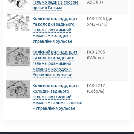
Гальмо заднє з тросом
АБС 8.1)
праве » Гальма
Колісний циліндр, щит
ГАЗ-2705 (дв.
та колодки заднього
УМЗ-4215)
гальма, розжимний
механізм колодок »
Управління рульове
Колісний циліндр, щит
ГАЗ-2705
та колодки заднього
(ГАЗель)
гальма, розжимний
механізм колодок »
Управління рульове
Колісний циліндр, щит і
ГАЗ-2217
колодки заднього
(Соболь)
гальма, розтискний
механізм гальма стоянки
» Управління рульове