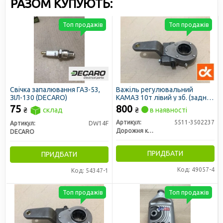
РАЗОМ КУПУЮТЬ:
Топ продажів
Топ продажів
Свічка запалювання ГАЗ-53,
Важіль регулювальний
ЗІЛ-130 (DECARO)
КАМАЗ 10т лівий у зб. (задній
міст) (тріскачка) (ДК)
75
800
₴
склад
₴
в наявності
Артикул:
5511-3502237
Артикул:
DW14F
Дорожня карта
DECARO
ПРИДБАТИ
ПРИДБАТИ
Код: 49057-4
Код: 54347-1
Топ продажів
Топ продажів