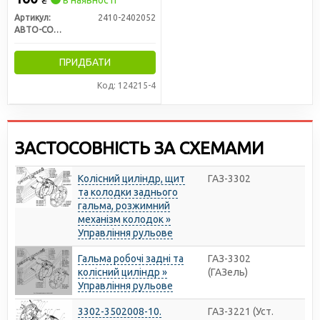
Артикул:
2410-2402052
АВТО-СОЮЗ 88
ПРИДБАТИ
Код: 124215-4
ЗАСТОСОВНІСТЬ ЗА СХЕМАМИ
Колісний циліндр, щит
ГАЗ-3302
та колодки заднього
гальма, розжимний
механізм колодок »
Управління рульове
Гальма робочі задні та
ГАЗ-3302
колісний циліндр »
(ГАЗель)
Управління рульове
3302-3502008-10.
ГАЗ-3221 (Уст.