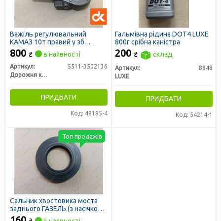
Важіль регулювальний
Гальмівна рідина DOT4 LUXЕ
КАМАЗ 10т правий у зб.
800г срібна каністра
(задній міст) (тріскачка) (ДК)
800
200
₴
в наявності
₴
склад
Артикул:
5511-3502136
Артикул:
8848
Дорожня карта
LUXE
ПРИДБАТИ
ПРИДБАТИ
Код: 48185-4
Код: 54214-1
Топ продажів
Сальник хвостовика моста
заднього ГАЗЕЛЬ (з насічкою,
42х75х10)
160
₴
в наявності