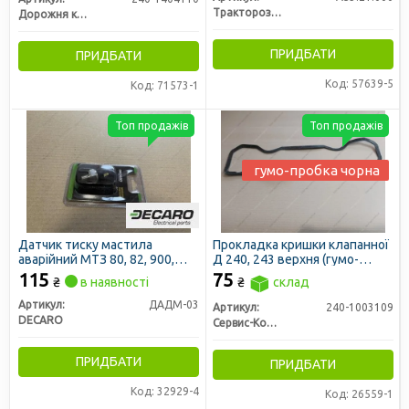
Тракторозапчасть г. Ромны
Дорожня карта
ПРИДБАТИ
ПРИДБАТИ
Код: 57639-5
Код: 71573-1
Топ продажів
Топ продажів
гумо-пробка чорна
Датчик тиску мастила
Прокладка кришки клапанної
аварійний МТЗ 80, 82, 900,
Д 240, 243 верхня (гумо-
950, 822, 1025, 1221 (DECARO)
пробка чорна) (вир-во Сервіс-
115
75
₴
в наявності
₴
склад
Комплектація)
Артикул:
ДАДМ-03
Артикул:
240-1003109
DECARO
Сервис-Комплектация ООО, Украина
ПРИДБАТИ
ПРИДБАТИ
Код: 32929-4
Код: 26559-1