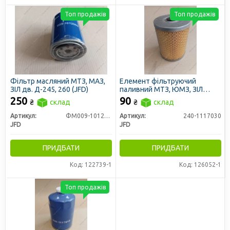
Топ продажів
Топ продажів
Фільтр масляний МТЗ, МАЗ,
Елемент фільтруючий
ЗІЛ дв. Д-245, 260 (JFD)
паливний МТЗ, ЮМЗ, ЗІЛ
5301, Т40 тонкого очищення з
250
90
₴
склад
₴
склад
ущільн. кільцем (JFD)
Артикул:
ФМ009-1012005
Артикул:
240-1117030
JFD
JFD
ПРИДБАТИ
ПРИДБАТИ
Код: 122739-1
Код: 126052-1
Топ продажів