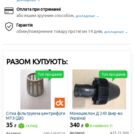
докладніше →
Оплата при отриманні
або іншим зручним способом,
докладніше →
Гарантія
обмін/повернення товару протягом 14 днів,
докладніше →
РАЗОМ КУПУЮТЬ:
Топ продажів
Топ продажів
Сітка фільтруюча центрифуги
Моноциклон Д 243 (вир-во
МТЗ (ДК)
Україна)
35
340
₴
склад
₴
в наявності
Артикул:
А53.21.000
Артикул:
240-1404110