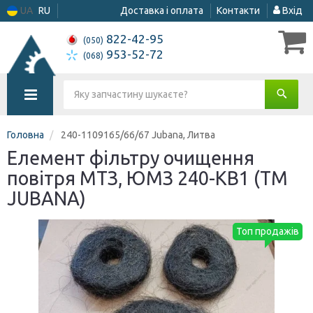
UA
RU
Доставка і оплата
Контакти
Вхід
822-42-95
(050)
953-52-72
(068)
Головна
240-1109165/66/67 Jubana, Литва
Елемент фільтру очищення
повітря МТЗ, ЮМЗ 240-КВ1 (ТМ
JUBANA)
Топ продажів