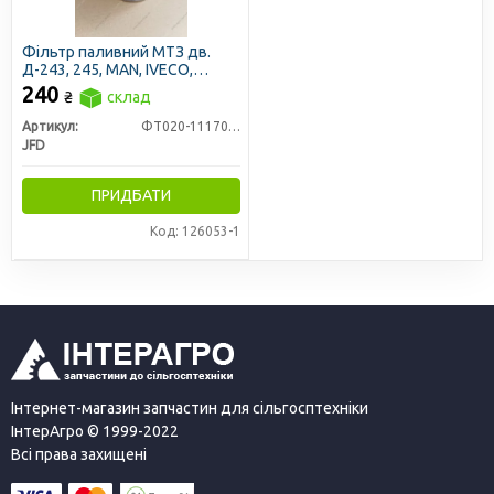
Фільтр паливний МТЗ дв.
Д-243, 245, MAN, IVECO,
ISUZU, ЮМЗ (РД-032) зі
240
₴
склад
зливом відстою (JFD)
Артикул:
ФТ020-1117010
JFD
ПРИДБАТИ
Код: 126053-1
Інтернет-магазин запчастин для сільгосптехніки
ІнтерАгро © 1999-2022
Всі права захищені