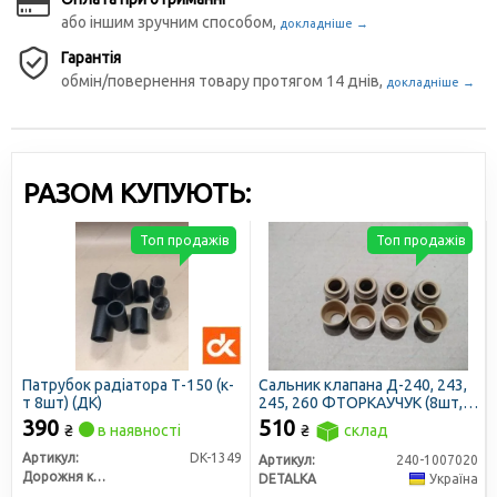
або іншим зручним способом,
докладніше →
Гарантія
обмін/повернення товару протягом 14 днів,
докладніше →
РАЗОМ КУПУЮТЬ:
Топ продажів
Топ продажів
Патрубок радіатора Т-150 (к-
Сальник клапана Д-240, 243,
т 8шт) (ДК)
245, 260 ФТОРКАУЧУК (8шт,
d=10мм, коричневий)
390
510
₴
в наявності
₴
склад
(DETALKA)
Артикул:
DK-1349
Артикул:
240-1007020
Дорожня карта
DETALKA
Україна