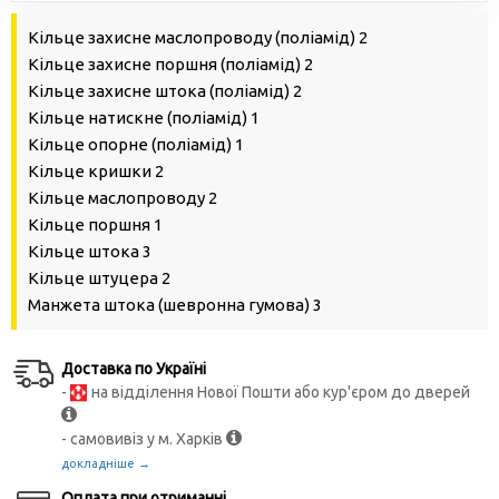
Кільце захисне маслопроводу (поліамід) 2
Кільце захисне поршня (поліамід) 2
Кільце захисне штока (поліамід) 2
Кільце натискне (поліамід) 1
Кільце опорне (поліамід) 1
Кільце кришки 2
Кільце маслопроводу 2
Кільце поршня 1
Кільце штока 3
Кільце штуцера 2
Манжета штока (шевронна гумова) 3
Доставка по Україні
-
на відділення Нової Пошти або кур'єром до дверей
- самовивіз у м. Харків
докладніше →
Оплата при отриманні