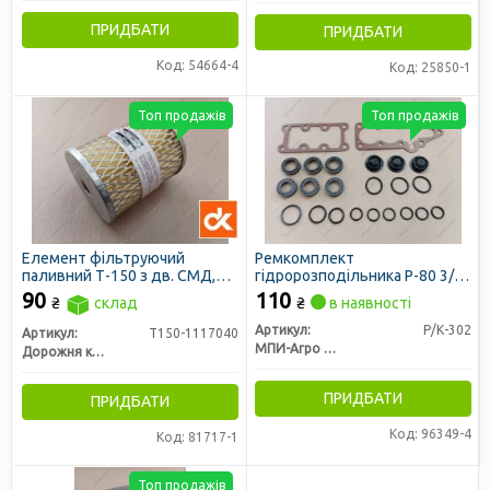
ПРИДБАТИ
ПРИДБАТИ
Код: 54664-4
Код: 25850-1
Топ продажів
Топ продажів
Елемент фільтруючий
Ремкомплект
паливний Т-150 з дв. СМД,
гідророзподільника Р-80 3/1-
ДОН 1500, НИВА СК 5 метал.
222, 444 (повний) (біконіт)
90
110
₴
склад
₴
в наявності
наскрізний 12х9 см (ДК)
(вир-во МПИ-Агро, м.
Мелітополь)
Артикул:
Р/К-302
Артикул:
Т150-1117040
МПИ-Агро ООО TM RINGROUP
Дорожня карта
ПРИДБАТИ
ПРИДБАТИ
Код: 96349-4
Код: 81717-1
Топ продажів