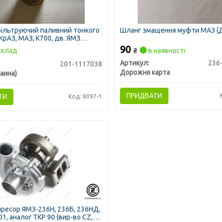
ільтруючий паливний тонкого
Шланг змащення муфти МАЗ (
рАЗ, МАЗ, К700, дв. ЯМЗ
 Автофільтр" (Фенікс, Україна)
90
склад
₴
в наявності
Артикул:
236
201-1117038
Дорожня карта
аина)
ПРИДБАТИ
ТИ
Код: 8097-1
ресор ЯМЗ-236Н, 236Б, 236НД,
1, аналог ТКР 90 (вир-во CZ,