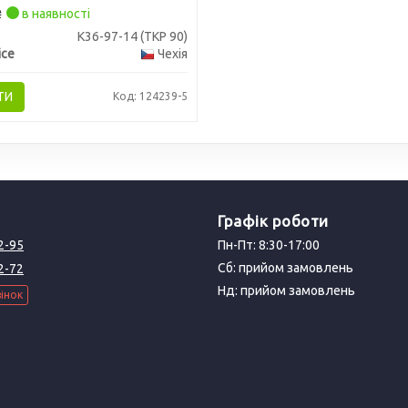
₴
в наявності
К36-97-14 (ТКР 90)
ice
Чехія
ТИ
Код: 124239-5
Графік роботи
2-95
Пн-Пт: 8:30-17:00
Сб: прийом замовлень
2-72
Нд: прийом замовлень
інок