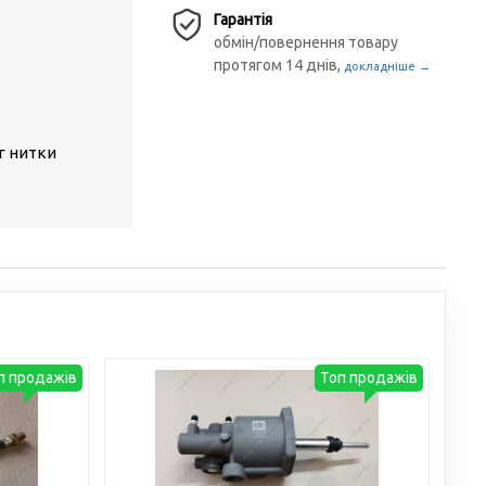
Гарантія
обмін/повернення товару
протягом 14 днів,
докладніше →
г нитки
п продажів
Топ продажів