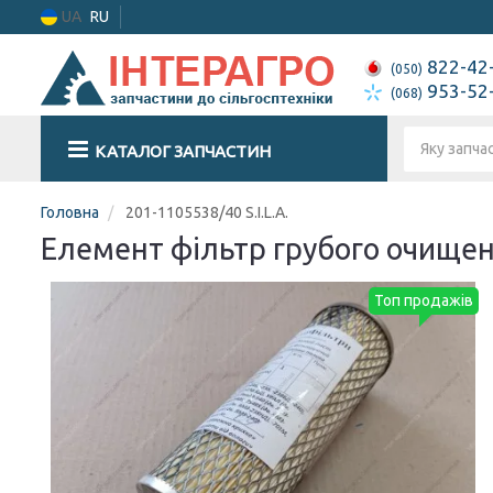
UA
RU
822-42
(050)
953-52
(068)
КАТАЛОГ ЗАПЧАСТИН
Головна
201-1105538/40 S.I.L.A.
Елемент фільтр грубого очищенн
Топ продажів