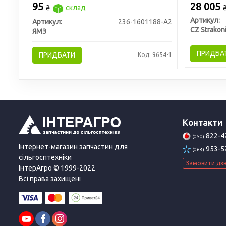
Чехія)
95
28 005
₴
склад
Артикул:
Артикул:
236-1601188-А2
CZ Strakon
ЯМЗ
ПРИДБА
ПРИДБАТИ
Код: 9654-1
Контакти
822-4
(050)
Інтернет-магазин запчастин для
953-5
(068)
сільгосптехніки
Замовити дзв
ІнтерАгро © 1999-2022
Всі права захищені