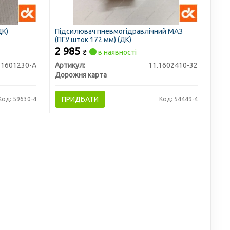
ДК)
Підсилювач пневмогідравлічний МАЗ
(ПГУ шток 172 мм) (ДК)
2 985
₴
в наявності
-1601230-А
Артикул:
11.1602410-32
Дорожня карта
ПРИДБАТИ
Код: 59630-4
Код: 54449-4