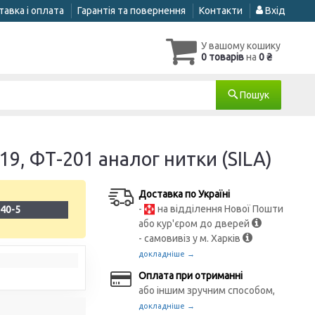
авка і оплата
Гарантія та повернення
Контакти
Вхід
У вашому кошику
0 товарів
на
0 ₴
Пошук
9, ФТ-201 аналог нитки (SILA)
Доставка по Україні
-
на відділення Нової Пошти
40-5
або кур'єром до дверей
- самовивіз у м. Харків
докладніше →
Оплата при отриманні
або іншим зручним способом,
докладніше →