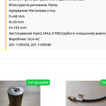
Фільтруюча речовина: Папір
Армування: Металева сітка
D=68 mm
d=30 mm
H=193 mm
Застосування: КрАЗ, МАЗ, К700 (грубого очищення) анало
Виробник: SILA AC
201-1105538, 201-1105040
Топ продажів
То