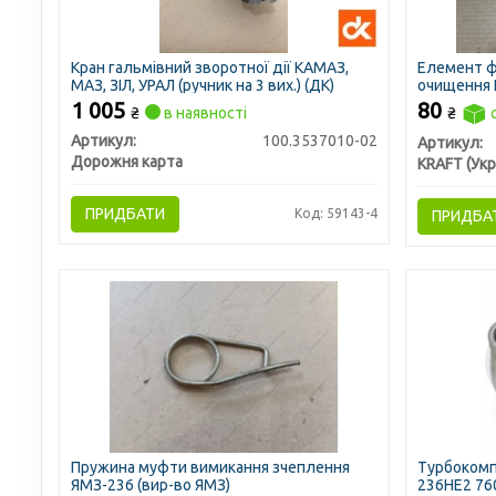
Кран гальмівний зворотної дії КАМАЗ,
Елемент ф
МАЗ, ЗІЛ, УРАЛ (ручник на 3 вих.) (ДК)
очищення К
метал. "ТМ
1 005
80
₴
в наявності
₴
Артикул:
100.3537010-02
Артикул:
Дорожня карта
KRAFT (Укр
ПРИДБАТИ
Код: 59143-4
ПРИДБА
Пружина муфти вимикання зчеплення
Турбокомп
ЯМЗ-236 (вир-во ЯМЗ)
236НЕ2 760