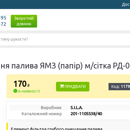
Дост
-95
Зворотній
-72
дзвінок
я палива ЯМЗ (папір) м/сітка РД-01
170
₴
ПРИДБАТИ
Код:
1179
в наявності
Виробник
S.I.L.A.
Каталожний номер
201-1105538/40
Елемент фільтра грубого очищення палива