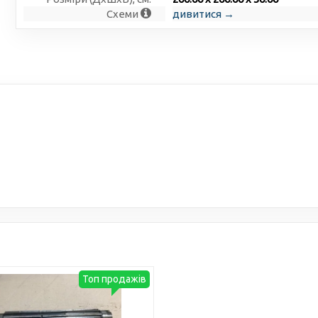
Схеми
дивитися →
Топ продажів