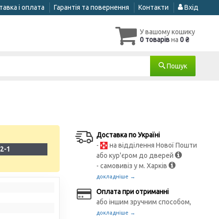
авка і оплата
Гарантія та повернення
Контакти
Вхід
У вашому кошику
0 товарів
на
0 ₴
Пошук
Доставка по Україні
-
на відділення Нової Пошти
2-1
або кур'єром до дверей
- самовивіз у м. Харків
докладніше →
Оплата при отриманні
або іншим зручним способом,
докладніше →