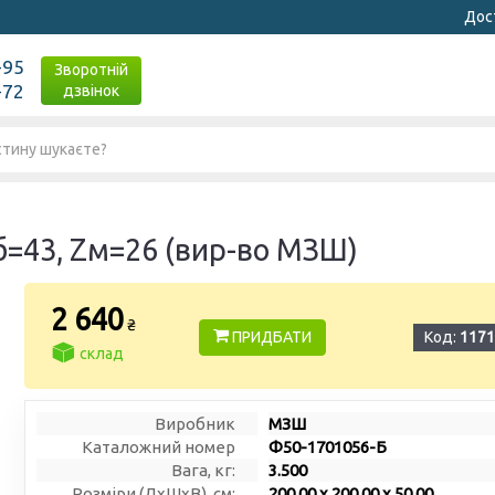
Дост
-95
Зворотній
-72
дзвінок
=43, Zм=26 (вир-во МЗШ)
2 640
₴
ПРИДБАТИ
Код:
1171
склад
Виробник
МЗШ
Каталожний номер
Ф50-1701056-Б
Вага, кг:
3.500
Розміри (ДxШxВ), см:
200.00 x 200.00 x 50.00