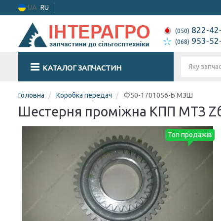
UA
RU
822-42
(050)
953-52
(068)
КАТАЛОГ ЗАПЧАСТИН
Головна
Коробка передач
Ф50-1701056-Б МЗШ
Шестерня проміжна КПП МТЗ Zб
Топ продажів