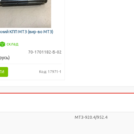
жний КПП МТЗ (вир-во МТЗ)
склад
70-1701182-Б-02
русь)
ТИ
Код: 17971-1
МТЗ-920.4/952.4