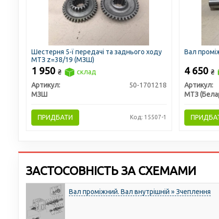
Шестерня 5-ї передачі та заднього ходу
Вал промі
МТЗ z=38/19 (МЗШ)
1 950
4 650
₴
склад
₴
Артикул:
50-1701218
Артикул:
МЗШ
МТЗ (Бела
ПРИДБАТИ
ПРИДБА
Код: 15507-1
ЗАСТОСОВНІСТЬ ЗА СХЕМАМИ
Вал проміжний. Вал внутрішній » Зчеплення