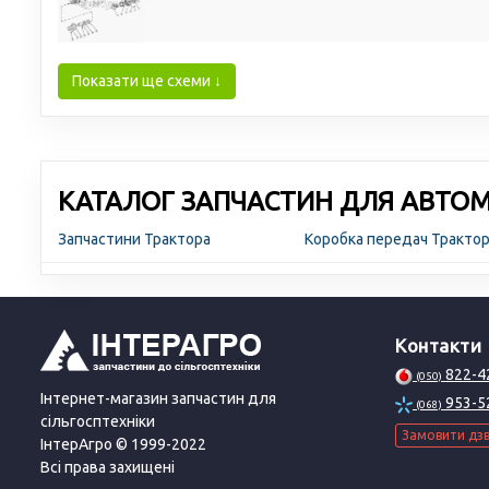
Показати ще схеми ↓
КАТАЛОГ ЗАПЧАСТИН ДЛЯ АВТОМО
Запчастини Трактора
Коробка передач Тракто
Контакти
822-4
(050)
Інтернет-магазин запчастин для
953-5
(068)
сільгосптехніки
Замовити дзв
ІнтерАгро © 1999-2022
Всі права захищені