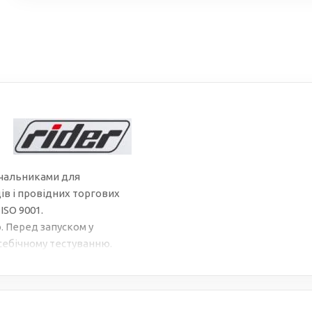
ачальниками для
в і провідних торгових
ISO 9001.
. Перед запуском у
себічному тестуванню.