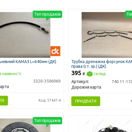
Топ продажів
То
ьмівний КАМАЗ L=640мм (ДК)
Трубка дренажна форсунок КАМ
права (ст. зр.) (ДК)
395
в наявності
₴
склад
5320-3506060
Артикул:
арта
Дорожня карта
ТИ
Код: 57447-4
ПРИДБАТИ
Топ продажів