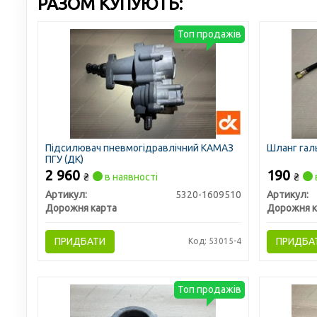
РАЗОМ КУПУЮТЬ:
Топ продажів
Підсилювач пневмогідравлічний КАМАЗ
Шланг гал
ПГУ (ДК)
2 960
190
₴
в наявності
₴
Артикул:
5320-1609510
Артикул:
Дорожня карта
Дорожня к
ПРИДБАТИ
ПРИДБА
Код: 53015-4
Топ продажів