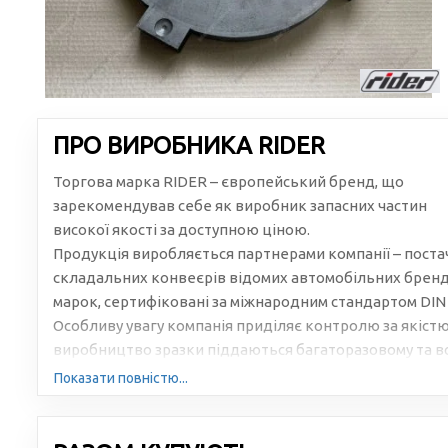
ПРО ВИРОБНИКА RIDER
Торгова марка RIDER – європейський бренд, що
зарекомендував себе як виробник запасних частин
високої якості за доступною ціною.
Продукція виробляється партнерами компанії – пост
складальних конвеєрів відомих автомобільних бренді
марок, сертифіковані за міжнародним стандартом DIN 
Особливу увагу компанія приділяє контролю за якістю
виробництво зразки піддаються багаторазовому та в
Показати повністю...