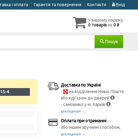
авка і оплата
Гарантія та повернення
Контакти
Вхід
У вашому кошику
0 товарів
на
0 ₴
Пошук
Доставка по Україні
-
на відділення Нової Пошти
15-4
або кур'єром до дверей
- самовивіз у м. Харків
докладніше →
Оплата при отриманні
або іншим зручним способом,
докладніше →