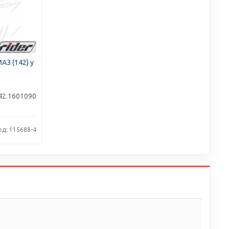
АЗ (142) у
42.1601090
од: 115688-4