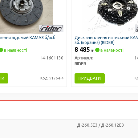
лення відомий КАМАЗ б/асб
Диск зчеплення натискний КАМ
зб. (корзина) (RIDER)
8 485
в наявності
₴
в наявності
14-1601130
Артикул:
1
RIDER
ТИ
ПРИДБАТИ
Код: 91764-4
К
Д-260.5Е3 / Д-260.12Е3