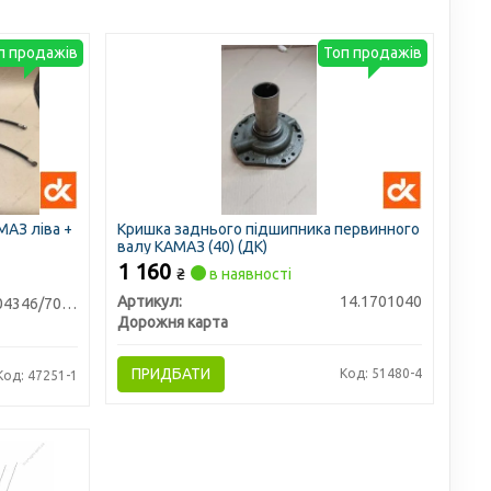
п продажів
Топ продажів
АЗ ліва +
Кришка заднього підшипника первинного
валу КАМАЗ (40) (ДК)
1 160
₴
в наявності
Артикул:
14.1701040
740.11-1104346/70-43
Дорожня карта
ПРИДБАТИ
Код: 51480-4
Код: 47251-1