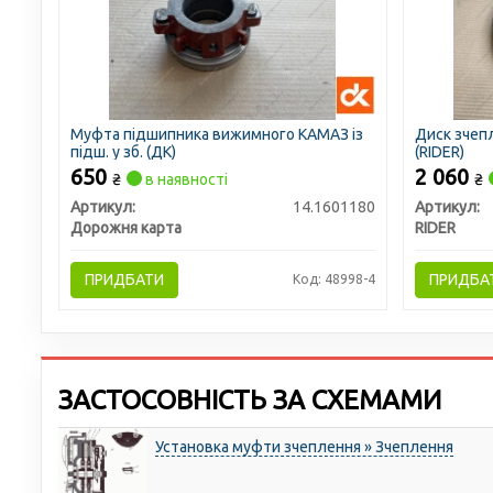
Муфта підшипника вижимного КАМАЗ із
Диск зчеп
підш. у зб. (ДК)
(RIDER)
650
2 060
₴
в наявності
₴
Артикул:
14.1601180
Артикул:
Дорожня карта
RIDER
ПРИДБАТИ
ПРИДБА
Код: 48998-4
ЗАСТОСОВНІСТЬ ЗА СХЕМАМИ
Установка муфти зчеплення » Зчеплення