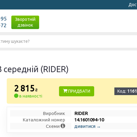
Дост
-95
Зворотній
-72
дзвінок
середній (RIDER)
2 815
₴
ПРИДБАТИ
Код:
1161
в наявності
Виробник
RIDER
Каталожний номер
14.1601094-10
Схеми
дивитися →