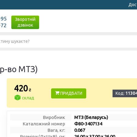
Дост
-95
Зворотній
-72
дзвінок
р-во МТЗ)
420
₴
ПРИДБАТИ
Код:
1130
склад
Виробник
МТЗ (Беларусь)
Каталожний номер
Ф80-3407134
Вага, кг:
0.067
Розміри (ДxШxВ), см:
26.00 x 37.00 x 26.00