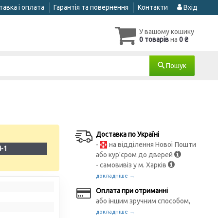
авка і оплата
Гарантія та повернення
Контакти
Вхід
У вашому кошику
0 товарів
на
0 ₴
Пошук
Доставка по Україні
-
на відділення Нової Пошти
4-1
або кур'єром до дверей
- самовивіз у м. Харків
докладніше →
Оплата при отриманні
або іншим зручним способом,
докладніше →