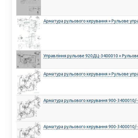
Арматура рульового керування » Рульове упр
Управління рульове 920ДЦ-3400010 » Рульове
Арматура рульового керування » Рульове упр
Арматура рульового керування 900-3400010/-
Арматура рульового керування 900-3400010/-