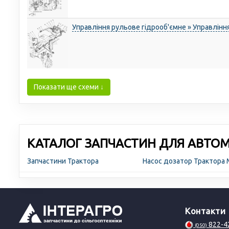
Управління рульове гідрооб'ємне » Управлінн
Показати ще схеми ↓
КАТАЛОГ ЗАПЧАСТИН ДЛЯ АВТОМО
Запчастини Трактора
Насос дозатор Трактора
Контакти
822-4
(050)