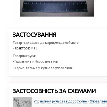
ЗАСТОСУВАННЯ
Товар підходить до марок/моделей авто:
-
Трактора:
МТЗ
Товарна група:
- Гідравліка
Насос дозатор
- Кермо, гальма
Рульове управління
ЗАСТОСОВНІСТЬ ЗА СХЕМАМИ
Управління рульове гідрооб'ємне » Управлінн