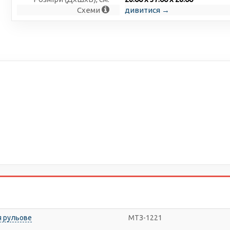
Схеми
дивитися →
я рульове
МТЗ-1221