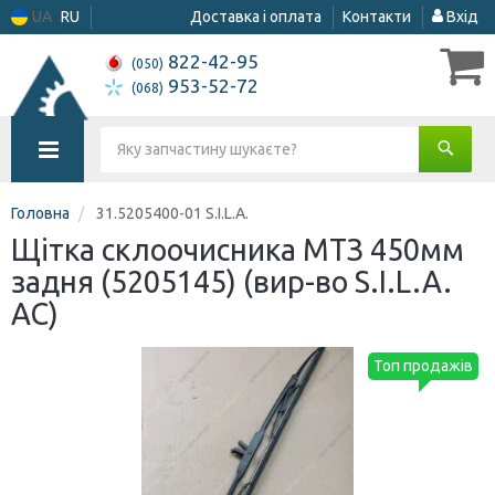
UA
RU
Доставка і оплата
Контакти
Вхід
822-42-95
(050)
953-52-72
(068)
Головна
31.5205400-01 S.I.L.A.
Щітка склоочисника МТЗ 450мм
задня (5205145) (вир-во S.I.L.A.
AC)
Топ продажів