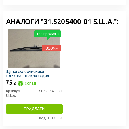
АНАЛОГИ "31.5205400-01 S.I.L.A.":
Топ продажів
350мм
Щітка склоочисника
СЛ230М-10 скла задня
МТЗ-80/82, УРАЛ та ін. під
75
₴
склад
крюк 350мм (вир-во SILA)
Артикул:
31.5205400-01
S.I.L.A.
ПРИДБАТИ
Код: 101300-1