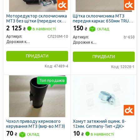
Моторедуктор склоочисника
Щітка склоочисника МТЗ
МТЗ без щітки (переднє скло)
передня каркас 650мм TRUCK
(ДК)
(ДК)
2 125
150
₴
в наявності
₴
склад
Артикул:
СЛ230М-10
Артикул:
tr-650
Дорожня карта
Дорожня карта
ПРИДБАТИ
ПРИДБАТИ
Код: 47489-4
Код: 52028-1
Топ продажів
Чохол приводу кермового
Хомут затяжний оцинк. 8-
керування МТЗ (вир-во МТЗ)
12мм. Germany-Тип <ДК>
70
10
₴
склад
₴
в наявності