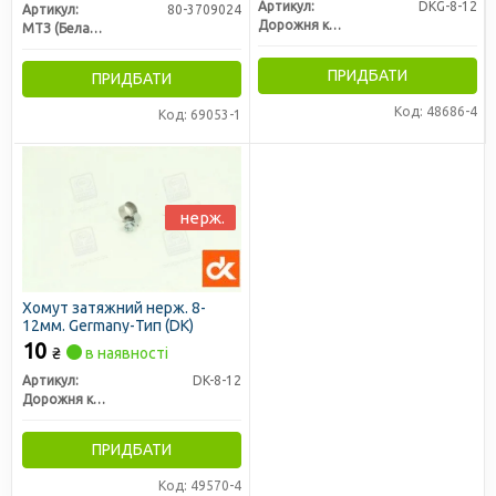
Артикул:
DKG-8-12
Артикул:
80-3709024
Дорожня карта
МТЗ (Беларусь)
ПРИДБАТИ
ПРИДБАТИ
Код: 48686-4
Код: 69053-1
нерж.
Хомут затяжний нерж. 8-
12мм. Germany-Тип (DK)
10
₴
в наявності
Артикул:
DK-8-12
Дорожня карта
ПРИДБАТИ
Код: 49570-4