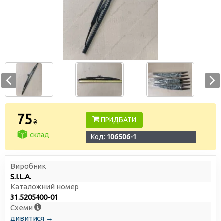
75
ПРИДБАТИ
₴
склад
Код:
106506-1
Виробник
S.I.L.A.
Каталожний номер
31.5205400-01
Схеми
дивитися →