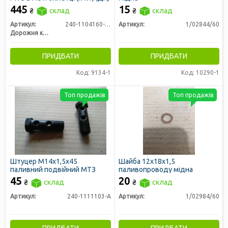
445
15
₴
склад
₴
склад
Артикул:
240-1104160-01-02
Артикул:
1/02844/60
Дорожня карта
ПРИДБАТИ
ПРИДБАТИ
Код: 9134-1
Код: 10290-1
Топ продажів
Топ продажів
Штуцер М14х1,5х45
Шайба 12х18х1,5
паливний подвійний МТЗ
паливопроводу мідна
45
20
₴
склад
₴
склад
Артикул:
240-1111103-А
Артикул:
1/02984/60
ПРИДБАТИ
ПРИДБАТИ