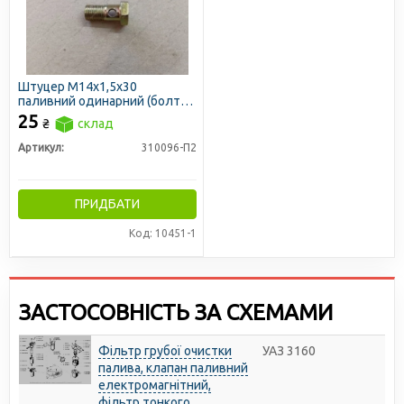
Штуцер М14х1,5х30
паливний одинарний (болт-
штуцер)
25
₴
склад
Артикул:
310096-П2
ПРИДБАТИ
Код: 10451-1
ЗАСТОСОВНІСТЬ ЗА СХЕМАМИ
Фільтр грубої очистки
УАЗ 3160
палива, клапан паливний
електромагнітний,
фільтр тонкого