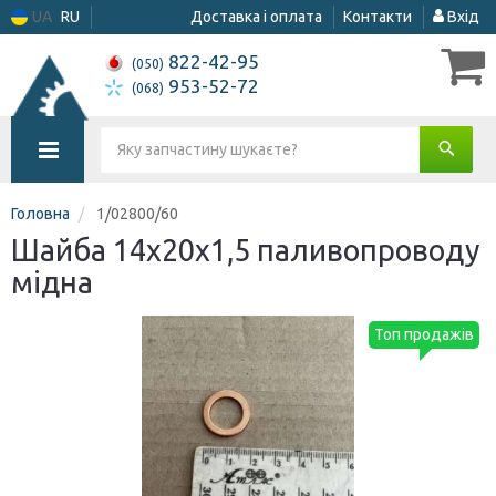
UA
RU
Доставка і оплата
Контакти
Вхід
822-42-95
(050)
953-52-72
(068)
Головна
1/02800/60
Шайба 14х20х1,5 паливопроводу
мідна
Топ продажів