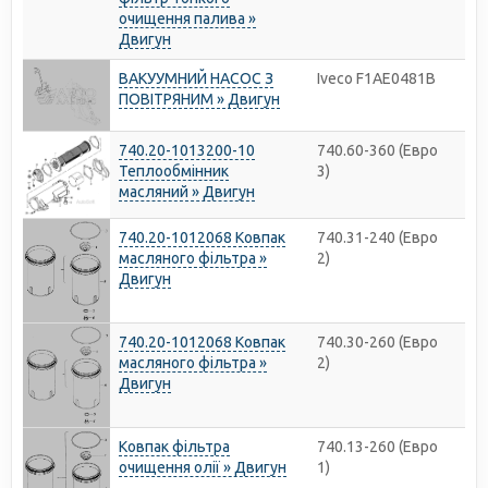
очищення палива »
Двигун
ВАКУУМНИЙ НАСОС З
Iveco F1AE0481B
ПОВІТРЯНИМ » Двигун
740.20-1013200-10
740.60-360 (Евро
Теплообмінник
3)
масляний » Двигун
740.20-1012068 Ковпак
740.31-240 (Евро
масляного фільтра »
2)
Двигун
740.20-1012068 Ковпак
740.30-260 (Евро
масляного фільтра »
2)
Двигун
Ковпак фільтра
740.13-260 (Евро
очищення олії » Двигун
1)