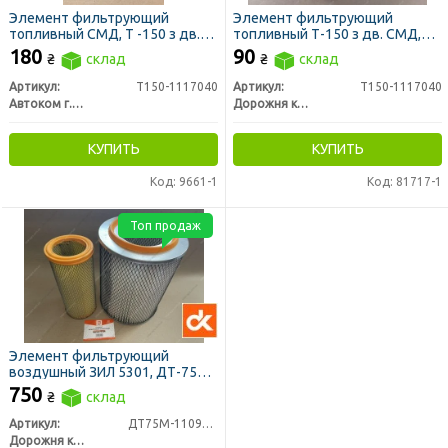
Элемент фильтрующий
Элемент фильтрующий
топливный СМД, Т -150 з дв.
топливный Т-150 з дв. СМД,
СМД, ДОН 1500, НИВА СК 5
ДОН 1500, НИВА СК 5 метал.
180
90
₴
склад
₴
склад
сквозной (ЛААЗ)
сквозной 12х9 см (ДК)
Артикул:
Т150-1117040
Артикул:
Т150-1117040
Автоком г. Ливны
Дорожня карта
КУПИТЬ
КУПИТЬ
Код: 9661-1
Код: 81717-1
Топ продаж
Элемент фильтрующий
воздушный ЗИЛ 5301, ДТ-75
(ДК)
750
₴
склад
Артикул:
ДТ75М-1109560
Дорожня карта