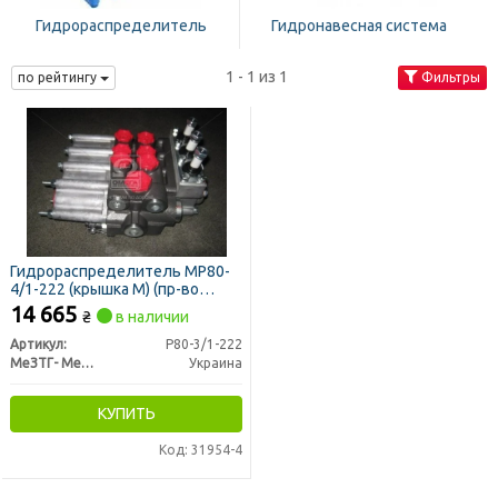
Гидрораспределитель
Гидронавесная система
1 - 1 из 1
по рейтингу
Фильтры
Гидрораспределитель МР80-
4/1-222 (крышка М) (пр-во
Гидросила-МЗТГ)
14 665
₴
в наличии
Артикул:
Р80-3/1-222
МеЗТГ- Мелитопольский завод гидроагрегатов
Украина
КУПИТЬ
Код: 31954-4