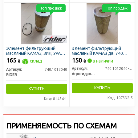
Топ продаж
Топ продаж
Элемент фильтрующий
Элемент фильтрующий
масляный КАМАЗ, ЗИЛ, УРАЛ,
масляный КАМАЗ дв. 740
ДОН 1500 (дв. СМД-31) с
(сетка) (Агрогидромаш)
165
150
₴
склад
₴
в наличии
ремкомплектом (RIDER)
Артикул:
740.1012040-10 (ФМ 443)
Артикул:
740.1012040
Агрогидромаш
RIDER
КУПИТЬ
КУПИТЬ
Код: 107332-5
Код: 81454-1
ПРИМЕНЯЕМОСТЬ ПО СХЕМАМ