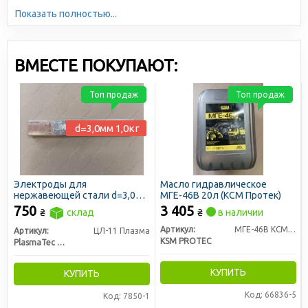
автомобильной продукции. Большая серийность,
Показать полностью...
высокотехнологичное производство и отлаженная
логистика позволяют снижать себестоимость и делать
цены доступными для всех участников рынка.
ВМЕСТЕ ПОКУПАЮТ:
Топ продаж
Топ продаж
d=3,0мм 1,0кг
Электроды для
Масло гидравлическое
нержавеющей стали d=3,0мм
МГЕ-46В 20л (КСМ Протек)
(1,0кг) (Монолит)
750
3 405
₴
склад
₴
в наличии
Артикул:
МГЕ-46В КСМ 20л
Артикул:
ЦЛ-11 Плазма
KSM PROTEC
PlasmaTec г. Винница
КУПИТЬ
КУПИТЬ
Код: 66836-5
Код: 7850-1