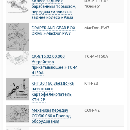
Колесо заднее с
ИЖ-6.113-05
барабанным тормозом,
"Юнкер"
передача силовая на
заднее колесо » Рама
DRAPER AND GEAR BOX
MacDon-PW7
DRIVE » MacDon PW7
СК-8.15.02.00.000
ТС-М-4150А
Устройство
прикатывающее » ТС-М
4150А
КНТ 30.160 Звездочка
КТН-2В
натяжная »
Картофелекопатель
КТН-2В
Механизм передач
СОН-4,2
СОУ00.060 » Привод
оборудования