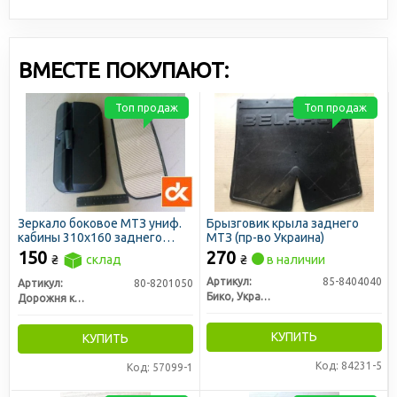
ВМЕСТЕ ПОКУПАЮТ:
Топ продаж
Топ продаж
Зеркало боковое МТЗ униф.
Брызговик крыла заднего
кабины 310х160 заднего
МТЗ (пр-во Украина)
вида (ДК)
150
270
₴
склад
₴
в наличии
Артикул:
85-8404040
Артикул:
80-8201050
Бико, Украина
Дорожня карта
КУПИТЬ
КУПИТЬ
Код: 84231-5
Код: 57099-1