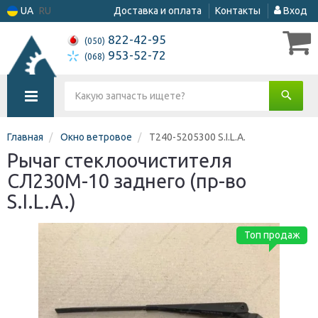
UA
RU
Доставка и оплата
Контакты
Вход
822-42-95
(050)
953-52-72
(068)
Главная
Окно ветровое
Т240-5205300 S.I.L.A.
Рычаг стеклоочистителя
СЛ230М-10 заднего (пр-во
S.I.L.A.)
Топ продаж