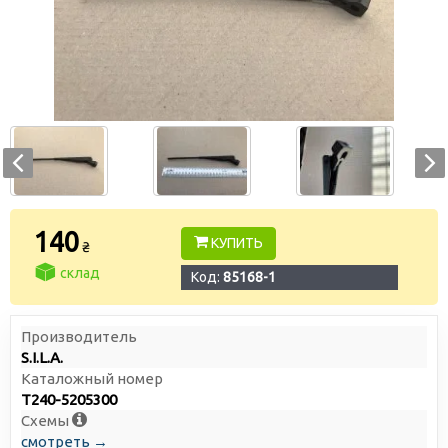
140
КУПИТЬ
₴
склад
Код:
85168-1
Производитель
S.I.L.A.
Каталожный номер
Т240-5205300
Схемы
смотреть →