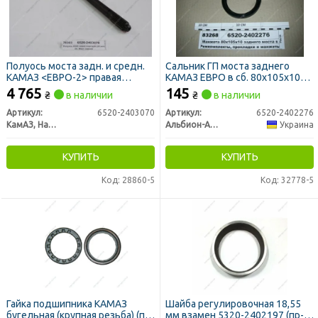
Полуось моста задн. и средн.
Сальник ГП моста заднего
КАМАЗ <ЕВРО-2> правая
КАМАЗ ЕВРО в сб. 80х105х10
короткая (пр-во КамАЗ)
(пр-во Украина)
4 765
145
₴
в наличии
₴
в наличии
Артикул:
6520-2403070
Артикул:
6520-2402276
КамАЗ, Набережные Челны
Альбион-Авто
Украина
КУПИТЬ
КУПИТЬ
Код: 28860-5
Код: 32778-5
Гайка подшипника КАМАЗ
Шайба регулировочная 18,55
бугельная (крупная резьба) (пр-
мм взамен 5320-2402197 (пр-