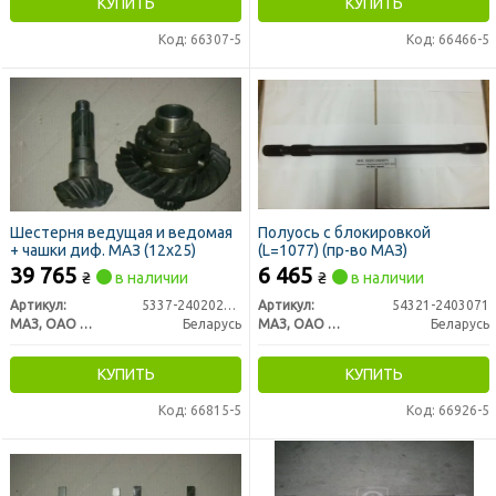
КУПИТЬ
КУПИТЬ
Код: 66307-5
Код: 66466-5
Шестерня ведущая и ведомая
Полуось c блокировкой
+ чашки диф. МАЗ (12х25)
(L=1077) (пр-во МАЗ)
39 765
6 465
₴
в наличии
₴
в наличии
Артикул:
5337-2402020-020
Артикул:
54321-2403071
МАЗ, ОАО «Минский автомобильный завод»
Беларусь
МАЗ, ОАО «Минский автомобильный завод»
Беларусь
КУПИТЬ
КУПИТЬ
Код: 66815-5
Код: 66926-5