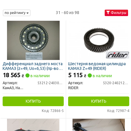
31 - 60 из 98
по рейтингу
Фильтры
Дифференциал заднего моста
Шестерня ведомая цилиндра
КАМАЗ (z=49, Uo=6,53) (пр-во
КАМАЗ Z=49 (RIDER)
КАМАЗ)
18 565
5 115
₴
в наличии
₴
в наличии
Артикул:
53212-2403010-10
Артикул:
5320-2402120-10
КамАЗ, Набережные Челны
RIDER
КУПИТЬ
КУПИТЬ
Код: 72866-5
Код: 72987-4