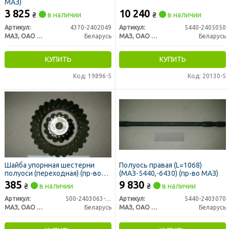
МАЗ)
3 825
10 240
₴
в наличии
₴
в наличии
Артикул:
4370-2402049
Артикул:
5440-2405050
МАЗ, ОАО «Минский автомобильный завод»
Беларусь
МАЗ, ОАО «Минский автомобильный завод»
Беларусь
КУПИТЬ
КУПИТЬ
Код: 19896-5
Код: 20130-5
Шайба упорнная шестерни
Полуось правая (L=1068)
полуоси (переходная) (пр-во
(МАЗ-5440,-6430) (пр-во МАЗ)
МАЗ)
385
9 830
₴
в наличии
₴
в наличии
Артикул:
500-2403063-01
Артикул:
5440-2403070
МАЗ, ОАО «Минский автомобильный завод»
Беларусь
МАЗ, ОАО «Минский автомобильный завод»
Беларусь