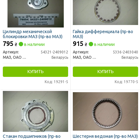
Цилиндр механической
Гайка дифференциала (пр-во
блокировки МАЗ (пр-во МАЗ)
МАЗ)
795
915
₴
в наличии
₴
в наличии
Артикул:
54321-2409012
Артикул:
5336-2403040
МАЗ, ОАО «Минский автомобильный завод»
Беларусь
МАЗ, ОАО «Минский автомобильный завод»
Беларусь
КУПИТЬ
КУПИТЬ
Код: 19291-5
Код: 19770-5
Стакан подшипников (пр-во
Шестерня ведомая (пр-во МАЗ)