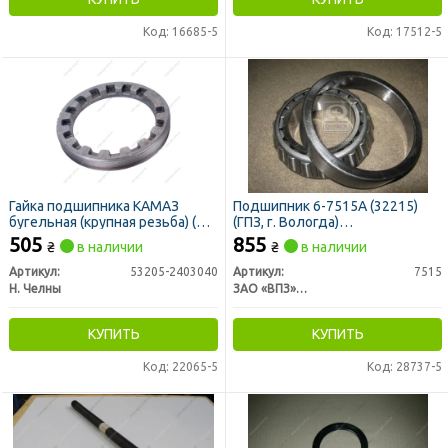
Код: 16685-5
Код: 17512-5
Гайка подшипника КАМАЗ
Подшипник 6-7515А (32215)
бугельная (крупная резьба) (Н.
(ГПЗ, г. Вологда)
Челны)
внутр.зад.ступ.ГАЗ, дифф. МАЗ
505
855
₴
в наличии
₴
в наличии
Артикул:
53205-2403040
Артикул:
7515
Н. Челны
ЗАО «ВПЗ» Вологодский подшипниковый завод
КУПИТЬ
КУПИТЬ
Код: 22065-5
Код: 28737-5