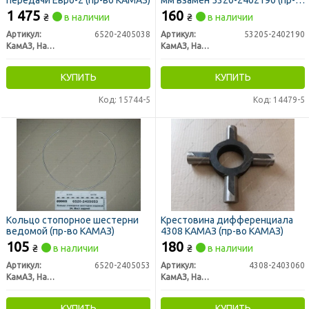
передачи Евро-2 (пр-во КАМАЗ)
мм взамен 5320-2402190 (пр-
во КАМАЗ)
1 475
160
₴
в наличии
₴
в наличии
Артикул:
6520-2405038
Артикул:
53205-2402190
КамАЗ, Набережные Челны
КамАЗ, Набережные Челны
КУПИТЬ
КУПИТЬ
Код: 15744-5
Код: 14479-5
Кольцо стопорное шестерни
Крестовина дифференциала
ведомой (пр-во КАМАЗ)
4308 КАМАЗ (пр-во КАМАЗ)
105
180
₴
в наличии
₴
в наличии
Артикул:
6520-2405053
Артикул:
4308-2403060
КамАЗ, Набережные Челны
КамАЗ, Набережные Челны
КУПИТЬ
КУПИТЬ