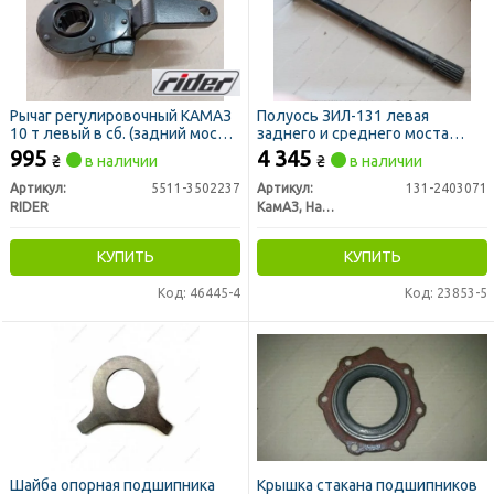
Рычаг регулировочный КАМАЗ
Полуось ЗИЛ-131 левая
10 т левый в сб. (задний мост)
заднего и среднего моста
(RIDER)
(короткая)
995
4 345
₴
в наличии
₴
в наличии
Артикул:
5511-3502237
Артикул:
131-2403071
RIDER
КамАЗ, Набережные Челны
КУПИТЬ
КУПИТЬ
Код: 46445-4
Код: 23853-5
Шайба опорная подшипника
Крышка стакана подшипников