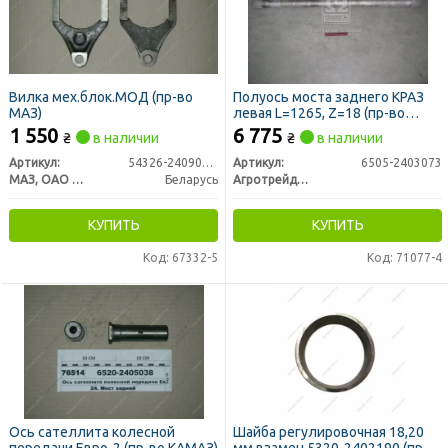
Вилка мех.блок.МОД (пр-во
Полуось моста заднего КРАЗ
МАЗ)
левая L=1265, Z=18 (пр-во
Украина)
1 550
6 775
₴
в наличии
₴
в наличии
Артикул:
54326-2409032-10
Артикул:
6505-2403073
МАЗ, ОАО «Минский автомобильный завод»
Беларусь
Агротрейд, Украина
КУПИТЬ
КУПИТЬ
Код: 67332-5
Код: 71077-4
Ось сателлита колесной
Шайба регулировочная 18,20