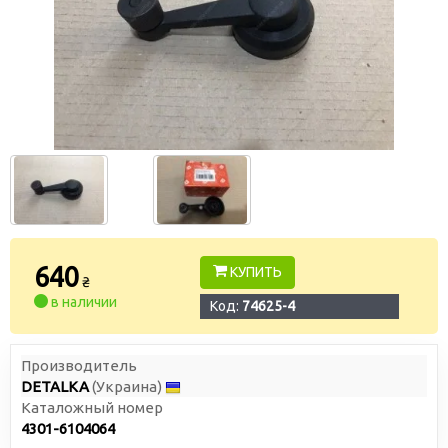
640
КУПИТЬ
₴
в наличии
Код:
74625-4
Производитель
DETALKA
(Украина)
Каталожный номер
4301-6104064