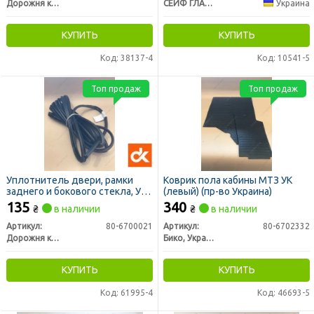
Дорожня карта
СЕЙФ ГЛАСС ФАКТОРІ ТОВ
Украина
КУПИТЬ
КУПИТЬ
Код: 38137-4
Код: 10541-5
Топ продаж
Топ продаж
Уплотнитель двери, рамки
Коврик пола кабины МТЗ УК
заднего и бокового стекла, УК
(левый) (пр-во Украина)
МТЗ ПРЕМИУМ 1 м/п (ДК)
135
340
₴
в наличии
₴
в наличии
Артикул:
80-6700021
Артикул:
80-6702332
Дорожня карта
Бико, Украина
КУПИТЬ
КУПИТЬ
Код: 61995-4
Код: 46693-5