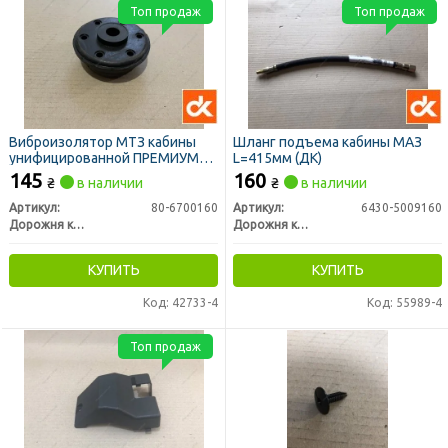
Топ продаж
Топ продаж
Виброизолятор МТЗ кабины
Шланг подъема кабины МАЗ
унифицированной ПРЕМИУМ
L=415мм (ДК)
(подушка) (ДК)
145
160
₴
в наличии
₴
в наличии
Артикул:
80-6700160
Артикул:
6430-5009160
Дорожня карта
Дорожня карта
КУПИТЬ
КУПИТЬ
Код: 42733-4
Код: 55989-4
Топ продаж