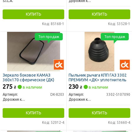
S.I.L.A.
Дорожня карта
КУПИТЬ
КУПИТЬ
Код: 85168-1
Код: 53528-1
Топ продаж
Топ продаж
Зеркало боковое КАМАЗ
Пыльник рычага КПП ГАЗ 3302
360х170 сферическое (ДК)
ПРЕМИУМ <ДК> уплотнитель
275
230
₴
в наличии
₴
в наличии
Артикул:
DK-8203
Артикул:
3302-5107090
Дорожня карта
Дорожня карта
КУПИТЬ
КУПИТЬ
Код: 52012-4
Код: 53660-4