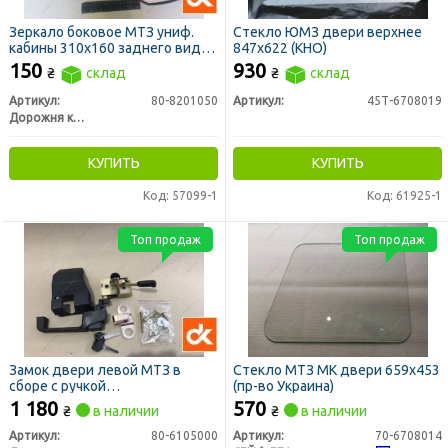
Зеркало боковое МТЗ униф.
Стекло ЮМЗ двери верхнее
кабины 310х160 заднего вида
847х622 (КНО)
(ДК)
150
930
₴
склад
₴
склад
Артикул:
80-8201050
Артикул:
45Т-6708019
Дорожня карта
КУПИТЬ
КУПИТЬ
Код: 57099-1
Код: 61925-1
Топ продаж
Топ продаж
Замок двери левой МТЗ в
Стекло МТЗ МК двери 659х453
сборе с ручкой
(пр-во Украина)
унифицированной кабины
1 180
570
₴
в наличии
₴
в наличии
(комплект) (ДК)
Артикул:
80-6105000
Артикул:
70-6708014