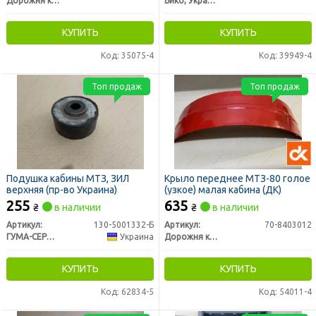
Дорожня карта
Бико, Украина
КУПИТЬ
КУПИТЬ
Код: 35075-4
Код: 39949-4
Топ продаж
Топ продаж
Подушка кабины МТЗ, ЗИЛ
Крыло переднее МТЗ-80 голое
верхняя (пр-во Украина)
(узкое) малая кабина (ДК)
255
635
₴
в наличии
₴
в наличии
Артикул:
130-5001332-Б
Артикул:
70-8403012
ГУМА-СЕРВІС УКРАЇНА
Украина
Дорожня карта
КУПИТЬ
КУПИТЬ
Код: 62834-5
Код: 54011-4