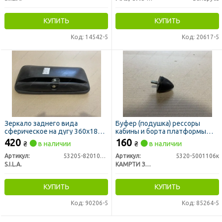
КУПИТЬ
КУПИТЬ
Код: 14542-5
Код: 20617-5
Зеркало заднего вида
Буфер (подушка) рессоры
сферическое на дугу 360х180
кабины и борта платформы
мм КАМАЗ (S.I.L.A. AC)
КАМАЗ
420
160
₴
в наличии
₴
в наличии
Артикул:
53205-8201020-10
Артикул:
5320-5001106к
S.I.L.A.
КАМРТИ ЗАО, г.Балаково
КУПИТЬ
КУПИТЬ
Код: 90206-5
Код: 85264-5