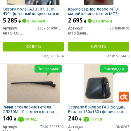
Коврик пола ГАЗ 3307, 3309,
Крыло заднее левое МТЗ
4301 (цельный коврик на всю
малой кабины (пр-во МТЗ)
кабину) ПРЕМИУМ
5 285
2 695
₴
в наличии
₴
в наличии
Артикул:
3307-5109014-30
Артикул:
70-8404070
АВТО-СОЮЗ 88
МТЗ (Беларусь)
КУПИТЬ
КУПИТЬ
Код: 90042-4
Код: 51744-5
Топ продаж
Топ продаж
Рычаг стеклоочистителя
Зеркало боковое ГАЗ, Богдан,
СЛ230М-10 заднего (пр-во
Еталон 180х180 сферическое
S.I.L.A.)
(бордюрное) (ДК)
140
240
₴
склад
₴
склад
Артикул:
Т240-5205300
Артикул:
DK-8207