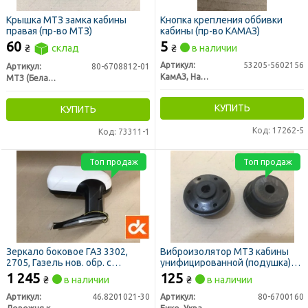
Крышка МТЗ замка кабины
Кнопка крепления оббивки
правая (пр-во МТЗ)
кабины (пр-во КАМАЗ)
60
5
₴
склад
₴
в наличии
Артикул:
53205-5602156
Артикул:
80-6708812-01
КамАЗ, Набережные Челны
МТЗ (Беларусь)
КУПИТЬ
КУПИТЬ
Код: 17262-5
Код: 73311-1
Топ продаж
Топ продаж
Зеркало боковое ГАЗ 3302,
Виброизолятор МТЗ кабины
2705, Газель нов. обр. с
унифицированной (подушка)
поворотом левое белое (ДК)
(пр-во Украина)
1 245
125
₴
в наличии
₴
в наличии
Артикул:
46.8201021-30
Артикул:
80-6700160