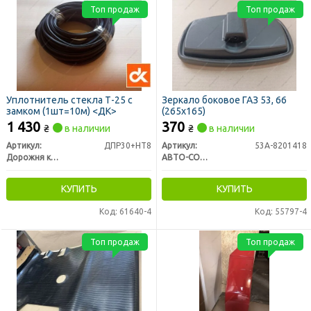
Топ продаж
Топ продаж
Уплотнитель стекла Т-25 с
Зеркало боковое ГАЗ 53, 66
замком (1шт=10м) <ДК>
(265х165)
1 430
370
₴
в наличии
₴
в наличии
Артикул:
ДПР30+НТ8
Артикул:
53А-8201418
Дорожня карта
АВТО-СОЮЗ 88
КУПИТЬ
КУПИТЬ
Код: 61640-4
Код: 55797-4
Топ продаж
Топ продаж