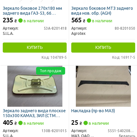
Зеркало боковое 270х180 мм
Зеркало боковое МТЗ заднего
заднего вида ГАЗ-53, 66
вида нов. обр. (AGH)
широкоугольное
235
565
₴
в наличии
₴
в наличии
Артикул:
53А-8201418
Артикул:
80-8201050
S.I.L.A.
Agrotex
КУПИТЬ
КУПИТЬ
Код: 104789-5
Код: 16917-5
Топ продаж
Зеркало заднего вида плоское
Накладка (пр-во МАЗ)
150х300 КАМАЗ, ЗИЛ (СТМ
S.I.L.A.)
405
25
₴
в наличии
₴
в наличии
Артикул:
130В-8201015
Артикул:
5551-5402081-01
S.I.L.A.
МАЗ, ОАО «Минский автомобильный завод»
Беларусь