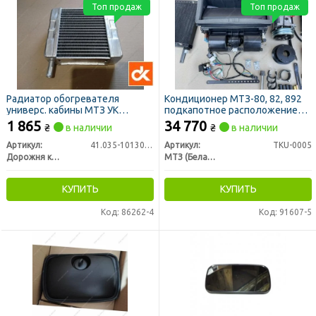
Топ продаж
Топ продаж
Радиатор обогревателя
Кондиционер МТЗ-80, 82, 892
универс. кабины МТЗ УК
подкапотное расположение
(патрубки в разные стороны)
конденсатора тепло-холод
1 865
34 770
₴
в наличии
₴
в наличии
(алюминий) (ДК)
Артикул:
41.035-1013010-А
Артикул:
TKU-0005
Дорожня карта
МТЗ (Беларусь)
КУПИТЬ
КУПИТЬ
Код: 86262-4
Код: 91607-5