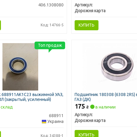
406.1308080
Артикул:
Дорожня карта
КУПИТЬ
Код: 14766-5
Топ продаж
 688911АК1С23 выжимной УАЗ,
Подшипник 180308 (6308 2RS) 
ЗИЛ (закрытый, усиленный)
ГАЗ (ДК)
175
склад
₴
в наличии
Артикул:
688911
Дорожня карта
Украина
КУПИТЬ
Код: 34388-1