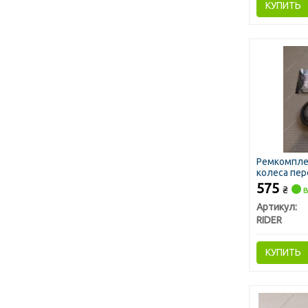
КУПИТЬ
Ремкомплек
колеса пер
манжета) (
575
₴
в
Артикул:
RIDER
КУПИТЬ