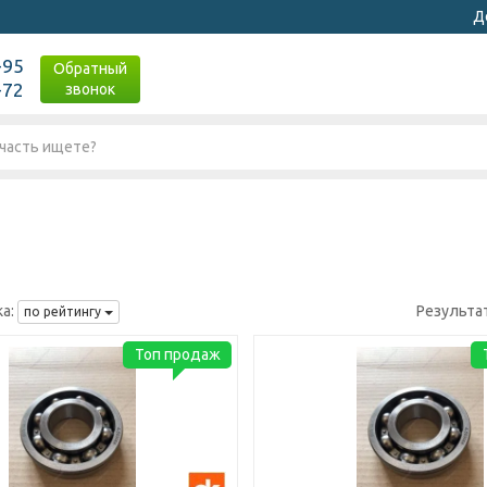
Д
-95
Обратный
-72
звонок
а:
Результа
по рейтингу
Топ продаж