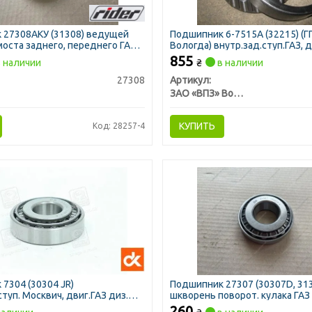
 27308АКУ (31308) ведущей
Подшипник 6-7515А (32215) (ГП
оста заднего, переднего ГАЗ
Вологда) внутр.зад.ступ.ГАЗ,
855
 наличии
₴
в наличии
27308
Артикул:
ЗАО «ВПЗ» Вологодский подшипниковый завод
КУПИТЬ
Код: 28257-4
7304 (30304 JR)
Подшипник 27307 (30307D, 31
туп. Москвич, двиг.ГАЗ диз.
шкворень поворот. кулака ГАЗ
260