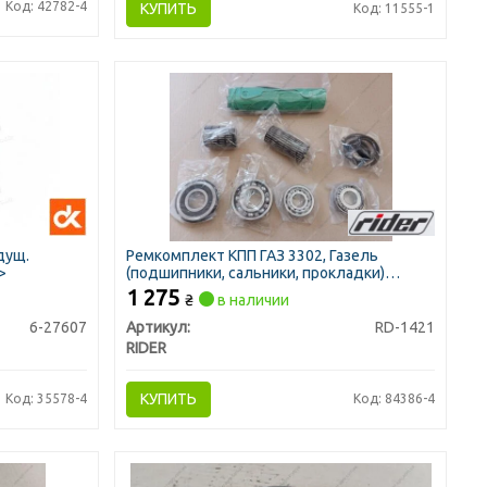
Код: 42782-4
КУПИТЬ
Код: 11555-1
дущ.
Ремкомплект КПП ГАЗ 3302, Газель
>
(подшипники, сальники, прокладки)
(RIDER)
1 275
₴
в наличии
6-27607
Артикул:
RD-1421
RIDER
КУПИТЬ
Код: 35578-4
Код: 84386-4