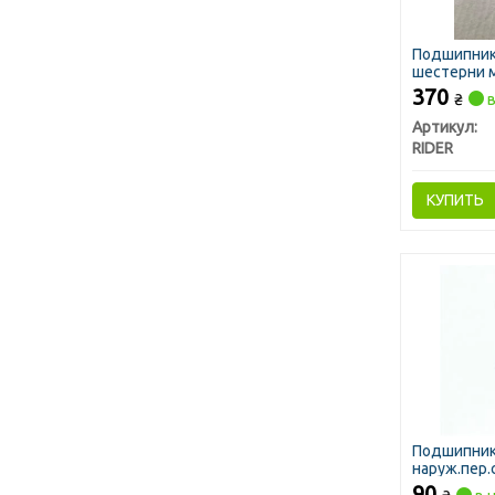
Подшипник
шестерни м
(RIDER)
370
₴
в
Артикул:
RIDER
КУПИТЬ
Подшипник 
наруж.пер.с
<ДК>
90