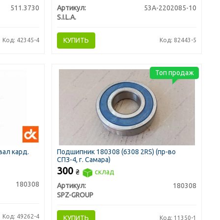
511.3730
Артикул:
53А-2202085-10
S.I.L.A.
КУПИТЬ
Код: 42345-4
Код: 82443-5
Топ продаж
вал кард.
Подшипник 180308 (6308 2RS) (пр-во
СПЗ-4, г. Самара)
300
₴
склад
180308
Артикул:
180308
SPZ-GROUP
Код: 49262-4
КУПИТЬ
Код: 11350-1