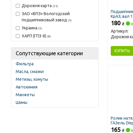
Дорожня карта
(11)
Подшипник
ЗАО «ВПЗ» Вологодский
КрАЗ, вал 
подшипниковый завод
(1)
<ДК>
180
₴
в
Украина
(1)
Артикул:
ХАРП (ГПЗ-8)
Дорожня к
(4)
КУПИТЬ
Сопутствующие категории
Фильтра
Масла, смазки
Метизы, хомуты
Автохимия
Манжеты
Шины
Ролик натя
ГАЗель (Ук
165
₴
в