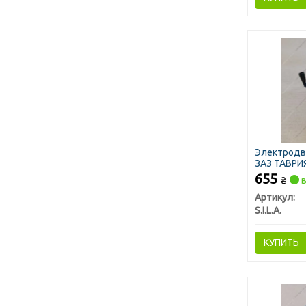
Электродви
ЗАЗ ТАВРИЯ 
655
₴
в
Артикул:
S.I.L.A.
КУПИТЬ