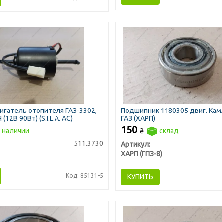
гатель отопителя ГАЗ-3302,
Подшипник 1180305 двиг. КамА
(12В 90Вт) (S.I.L.A. AC)
ГАЗ (ХАРП)
150
 наличии
₴
склад
511.3730
Артикул:
ХАРП (ГПЗ-8)
Код: 85131-5
КУПИТЬ