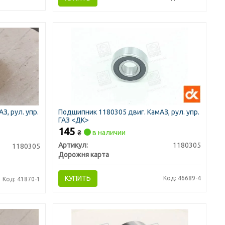
З, рул. упр.
Подшипник 1180305 двиг. КамАЗ, рул. упр.
ГАЗ <ДК>
145
₴
в наличии
Артикул:
1180305
1180305
Дорожня карта
КУПИТЬ
Код: 46689-4
Код: 41870-1