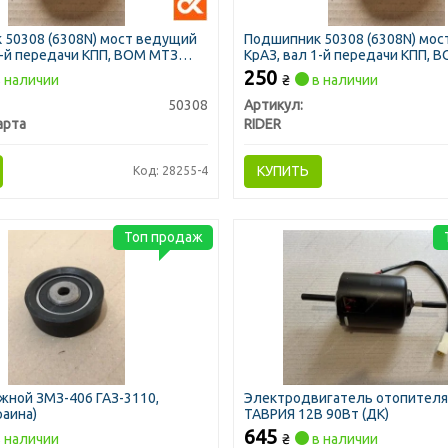
 50308 (6308N) мост ведущий
Подшипник 50308 (6308N) мо
1-й передачи КПП, ВОМ МТЗ
КрАЗ, вал 1-й передачи КПП, 
(RIDER)
250
 наличии
₴
в наличии
50308
Артикул:
арта
RIDER
КУПИТЬ
Код: 28255-4
Топ продаж
жной ЗМЗ-406 ГАЗ-3110,
Электродвигатель отопителя 
раина)
ТАВРИЯ 12В 90Вт (ДК)
645
 наличии
₴
в наличии