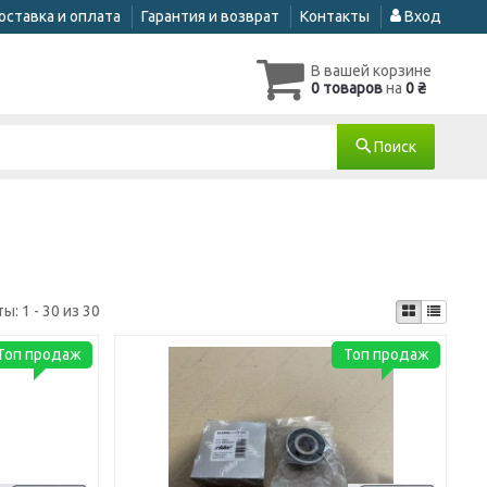
оставка и оплата
Гарантия и возврат
Контакты
Вход
В вашей корзине
0 товаров
на
0 ₴
Поиск
ты:
1 - 30 из 30
Топ продаж
Топ продаж