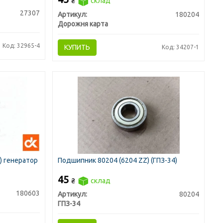
₴
склад
27307
Артикул:
180204
Дорожня карта
Код: 32965-4
КУПИТЬ
Код: 34207-1
) генератор
Подшипник 80204 (6204 ZZ) (ГПЗ-34)
45
₴
склад
180603
Артикул:
80204
ГПЗ-34