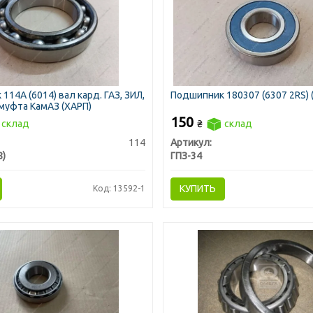
114А (6014) вал кард. ГАЗ, ЗИЛ,
Подшипник 180307 (6307 2RS) 
муфта КамАЗ (ХАРП)
150
склад
₴
склад
114
Артикул:
8)
ГПЗ-34
КУПИТЬ
Код: 13592-1