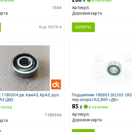
наличии
₴
в наличии
7304
Артикул:
арта
Дорожня карта
КУПИТЬ
Код: 30278-4
1180304 дв. КамАЗ, КрАЗ, рул.
Подшипник 180603 (62303-2RS
АЗ (ДК)
пер.опора ГАЗ,ЗИЛ <ДК>
85
склад
₴
в наличии
Артикул:
1180304
Дорожня карта
арта