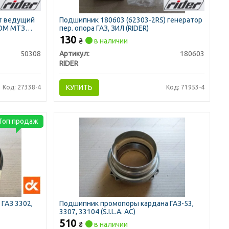
ст ведущий
Подшипник 180603 (62303-2RS) генератор
ВОМ МТЗ
пер. опора ГАЗ, ЗИЛ (RIDER)
130
₴
в наличии
50308
Артикул:
180603
RIDER
КУПИТЬ
Код: 27338-4
Код: 71953-4
Топ продаж
ГАЗ 3302,
Подшипник промопоры кардана ГАЗ-53,
3307, 33104 (S.I.L.A. AC)
510
₴
в наличии