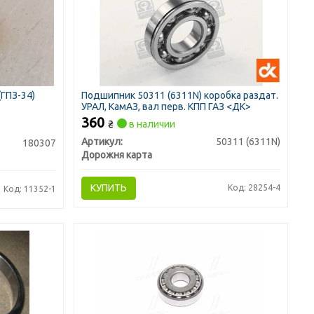
(ГПЗ-34)
Подшипник 50311 (6311N) коробка раздат.
УРАЛ, КамАЗ, вал перв. КПП ГАЗ <ДК>
360
₴
в наличии
Артикул:
50311 (6311N)
180307
Дорожня карта
КУПИТЬ
Код: 28254-4
Код: 11352-1