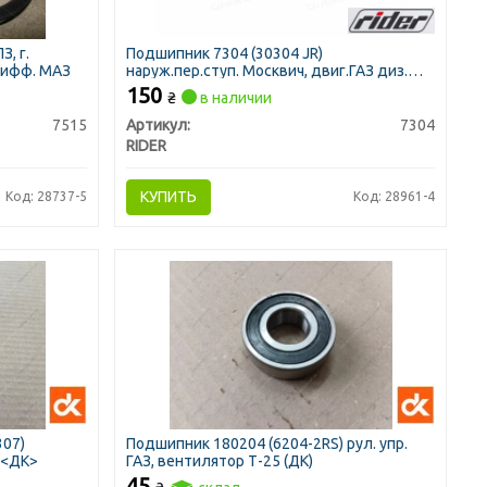
З, г.
Подшипник 7304 (30304 JR)
 дифф. МАЗ
наруж.пер.ступ. Москвич, двиг.ГАЗ диз.
(RIDER)
150
₴
в наличии
7515
Артикул:
7304
RIDER
КУПИТЬ
Код: 28737-5
Код: 28961-4
307)
Подшипник 180204 (6204-2RS) рул. упр.
 <ДК>
ГАЗ, вентилятор Т-25 (ДК)
45