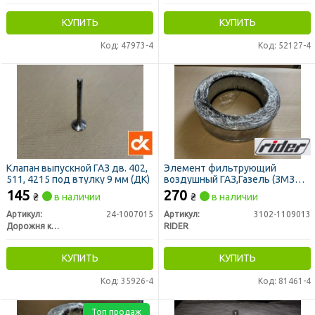
КУПИТЬ
КУПИТЬ
Код: 47973-4
Код: 52127-4
Клапан выпускной ГАЗ дв. 402,
Элемент фильтрующий
511, 4215 под втулку 9 мм (ДК)
воздушный ГАЗ,Газель (ЗМЗ
402,406),УМЗ 4215 (RIDER)
145
270
₴
в наличии
₴
в наличии
Артикул:
24-1007015
Артикул:
3102-1109013
Дорожня карта
RIDER
КУПИТЬ
КУПИТЬ
Код: 35926-4
Код: 81461-4
Топ продаж