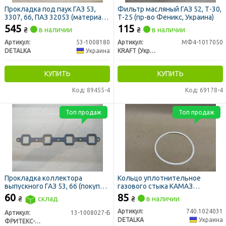
Прокладка под паук ГАЗ 53,
Фильтр масляный ГАЗ 52, Т-30,
3307, 66, ПАЗ 32053 (материал
Т-25
(пр-во Феникс, Украина)
NBR, синяя, к-кт 3
545
115
₴
в наличии
₴
в наличии
наименования)
Артикул:
53-1008180
Артикул:
МФ4-1017050
DETALKA
Украина
KRAFT (Украина)
КУПИТЬ
КУПИТЬ
Код: 89455-4
Код: 69178-4
Топ продаж
Топ продаж
Прокладка коллектора
Кольцо уплотнительное
выпускного ГАЗ 53, 66 (покупн.
газового стыка КАМАЗ
ГАЗ)
фторопластовое (DETALKA)
60
85
₴
склад
₴
в наличии
Артикул:
740.1024031
Артикул:
13-1008027-Б
DETALKA
Украина
ФРИТЕКС-ПОВОЛЖЬЕ ЗАО