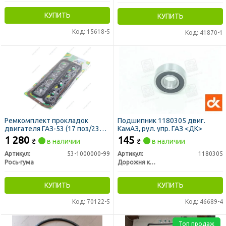
КУПИТЬ
КУПИТЬ
Код: 15618-5
Код: 41870-1
Ремкомплект прокладок
Подшипник 1180305 двиг.
двигателя ГАЗ-53 (17 поз/23
КамАЗ, рул. упр. ГАЗ <ДК>
шт) (пр-во Рось-Гума)
1 280
145
₴
в наличии
₴
в наличии
Артикул:
53-1000000-99
Артикул:
1180305
Рось-гума
Дорожня карта
КУПИТЬ
КУПИТЬ
Код: 70122-5
Код: 46689-4
Топ продаж