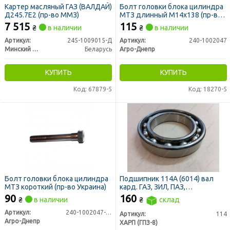
Картер масляный ГАЗ (ВАЛДАЙ)
Болт головки блока цилиндра
Д245.7Е2 (пр-во ММЗ)
МТЗ длинный М14х138 (пр-во
Агро-Днепр)
7 515
115
₴
в наличии
₴
в наличии
Артикул:
245-1009015-Д
Артикул:
240-1002047
Минский Моторный Завод
Беларусь
Агро-Днепр
КУПИТЬ
КУПИТЬ
Код: 67879-5
Код: 18270-5
Болт головки блока цилиндра
Подшипник 114А (6014) вал
МТЗ короткий (пр-во Украина)
кард. ГАЗ, ЗИЛ, ПАЗ,
гидромуфта КамАЗ (ХАРП)
90
160
₴
в наличии
₴
склад
Артикул:
240-1002047-01
Артикул:
114
Агро-Днепр
ХАРП (ГПЗ-8)