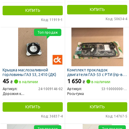
КУПИТЬ
КУПИТЬ
Код: 50634-4
Код: 11919-1
Топ продаж
Крышка маслозаливной
Комплект прокладок
горловины ГАЗ 53, 2410 (ДК)
двигателя ГАЗ-53 с РТИ (пр-во
Рось-Резина)
45
1 650
₴
в наличии
₴
в наличии
Артикул:
24-1009146-02
Артикул:
53-10000000-99
Дорожня карта
Рось-гума
КУПИТЬ
КУПИТЬ
Код: 36837-4
Код: 14767-5
Топ продаж
Топ продаж