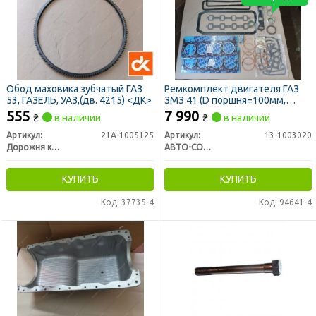
Обод маховика зубчатый ГАЗ
Ремкомплект двигателя ГАЗ
53, ГАЗЕЛЬ, УАЗ,(дв. 4215) <ДК>
ЗМЗ 41 (D поршня=100мм,
полный к-кт)
555
7 990
₴
в наличии
₴
в наличии
Артикул:
21A-1005125
Артикул:
13-1003020
Дорожня карта
АВТО-СОЮЗ 88
КУПИТЬ
КУПИТЬ
Код: 37735-4
Код: 94641-4