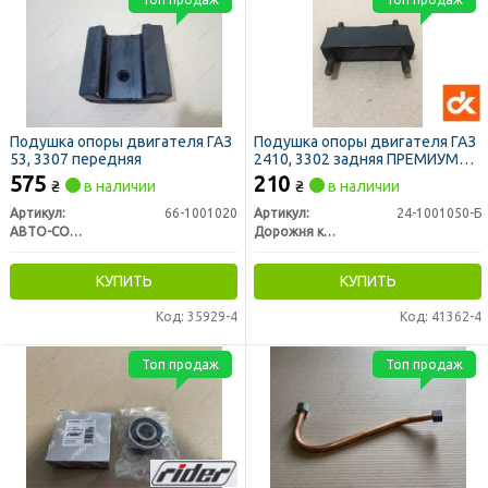
Подушка опоры двигателя ГАЗ
Подушка опоры двигателя ГАЗ
53, 3307 передняя
2410, 3302 задняя ПРЕМИУМ
(ДК)
575
210
₴
в наличии
₴
в наличии
Артикул:
66-1001020
Артикул:
24-1001050-Б
АВТО-СОЮЗ 88
Дорожня карта
КУПИТЬ
КУПИТЬ
Код: 35929-4
Код: 41362-4
Топ продаж
Топ продаж