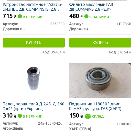
Устройство натяжное ГАЗЕЛЬ-
Фильтр масляный ГАЗ
БИЗНЕС дв. CUMMINS ISF2.8
дв.CUMMINS 2.8 <ДК>
(ДК)
715
480
₴
в наличии
₴
в наличии
Артикул:
5262500
Артикул:
LF17356
Дорожня карта
Дорожня карта
КУПИТЬ
КУПИТЬ
Код: 39464-4
Код: 54354-4
Палец поршневой Д-245, Д-260
Подшипник 1180305 двиг.
D=42 (пр-во Украина)
КамАЗ, рул. упр. ГАЗ (ХАРП)
310
150
₴
в наличии
₴
склад
Артикул:
245-1004042-Б1
Артикул:
1180305
Агро-Днепр
ХАРП (ГПЗ-8)