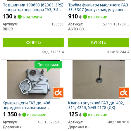
Подшипник 180603 (62303-2RS)
Трубка фильтра масляного ГАЗ
генератор пер. опора ГАЗ, ЗИЛ
53, 3307 (выпускная, улучшеной
(RIDER)
конструкции) ПРЕМИУМ
130
910
₴
в наличии
₴
в наличии
Артикул:
180603
Артикул:
53-11-1017085-20
RIDER
АВТО-СОЮЗ 88
КУПИТЬ
КУПИТЬ
Код: 71953-4
Код: 81244-4
Топ продаж
Крышка цепи ГАЗ дв. 406
Клапан впускной ГАЗ дв. 402,
передняя с сальником
511, 4215, УМЗ 4178 (ДК)
ПРЕМИУМ (ДК)
1 350
125
₴
в наличии
₴
в наличии
Артикул:
406.1002058-10
Артикул:
402.1007010
Дорожня карта
Дорожня карта