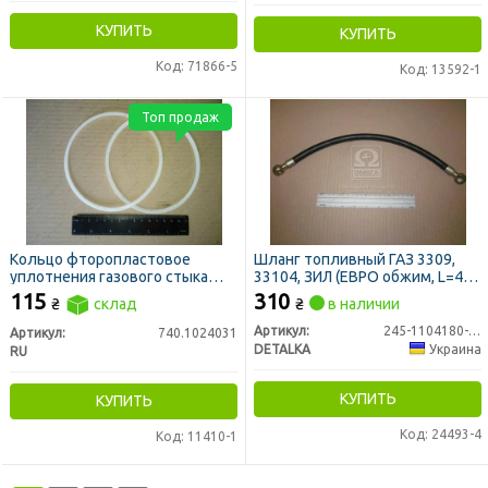
КУПИТЬ
КУПИТЬ
Код: 71866-5
Код: 13592-1
Топ продаж
Кольцо фторопластовое
Шланг топливный ГАЗ 3309,
уплотнения газового стыка
33104, ЗИЛ (ЕВРО обжим, L=455
(гильзы) КАМАЗ
мм, дв. ММЗ 245 ЕВРО-2)
115
310
₴
склад
₴
в наличии
(DETALKA)
Артикул:
245-1104180-В-03
Артикул:
740.1024031
DETALKA
Украина
RU
КУПИТЬ
КУПИТЬ
Код: 24493-4
Код: 11410-1