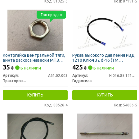
Код: 81925-5
Код: 87191-5
Топ продаж
Контргайка центральной тяги,
Рукав высокого давления РВД
винта раскоса навески МТЗ
1210 Ключ 32 d-16 (ТМ
М30х3 H=8мм (пр-во РЗТ г.
Hydrosila)
35
425
₴
в наличии
₴
в наличии
Ромны)
Артикул:
А61.02.003
Артикул:
Н.036.85.1210 1SN
Тракторозапчасть г. Ромны
Гидросила
КУПИТЬ
КУПИТЬ
Код: 88526-4
Код: 54686-5