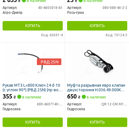
₴
в наличии
₴
в наличии
Артикул:
40-4605018-А1
Артикул:
080-088-46-2-2
Агро-Днепр
Рось-гума
КУПИТЬ
КУПИТЬ
Код: 60691-4
Код: 70124-5
РВД 2SN
Рукав МТЗ L=800 Ключ 24 d-10
Муфта разрывная евро клапан
(с углом 90*) (РВД 2SN) (пр-во
двухстороння Н.036.49.000К
Гидросила)
S22 (М18х1,5) (пр-во
355
650
₴
в наличии
₴
в наличии
Гидросила)
Артикул:
680-4607140-06
Артикул:
QR 12-CM M18x1,5
Гидросила
Гидросила
КУПИТЬ
КУПИТЬ