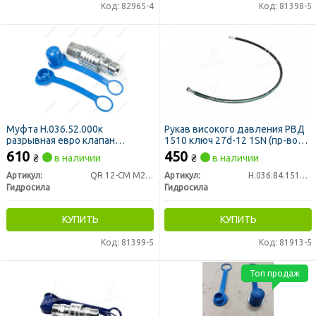
Код: 82965-4
Код: 81398-5
Муфта Н.036.52.000к
Рукав високого давления РВД
разрывная евро клапан
1510 ключ 27d-12 1SN (пр-во
двухстороння S32 (М27х1,5)
Гидросила)
610
450
₴
в наличии
₴
в наличии
(пр-во Гидросила)
Артикул:
QR 12-CM M27x1,5
Артикул:
Н.036.84.1510 1SN
Гидросила
Гидросила
КУПИТЬ
КУПИТЬ
Код: 81399-5
Код: 81913-5
Топ продаж