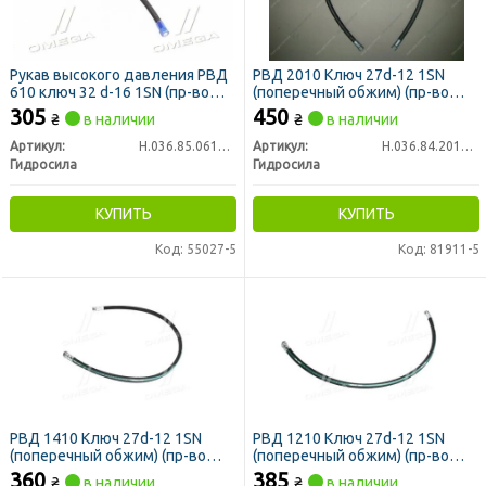
Рукав высокого давления РВД
РВД 2010 Ключ 27d-12 1SN
610 ключ 32 d-16 1SN (пр-во
(поперечный обжим) (пр-во
Гидросила)
Гидросила)
305
450
₴
в наличии
₴
в наличии
Артикул:
Н.036.85.0610 1SN
Артикул:
Н.036.84.2010 1SN
Гидросила
Гидросила
КУПИТЬ
КУПИТЬ
Код: 55027-5
Код: 81911-5
РВД 1410 Ключ 27d-12 1SN
РВД 1210 Ключ 27d-12 1SN
(поперечный обжим) (пр-во
(поперечный обжим) (пр-во
Гидросила)
Гидросила)
360
385
₴
в наличии
₴
в наличии