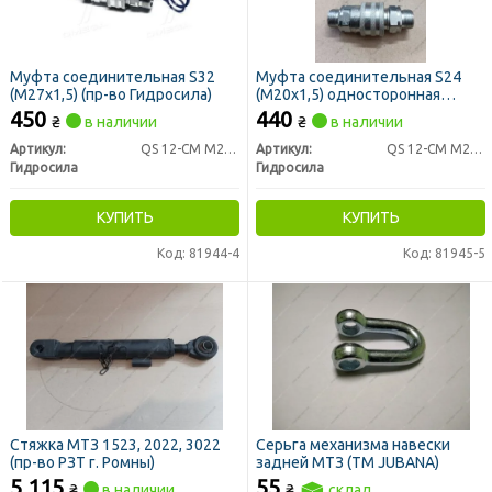
Муфта соединительная S32
Муфта соединительная S24
(М27х1,5) (пр-во Гидросила)
(М20х1,5) односторонная
(аналог Н.036.50.110К) (пр-во
450
440
₴
в наличии
₴
в наличии
Гидросила)
Артикул:
QS 12-CM M27x1,5
Артикул:
QS 12-CM M20x1,5
Гидросила
Гидросила
КУПИТЬ
КУПИТЬ
Код: 81944-4
Код: 81945-5
Стяжка МТЗ 1523, 2022, 3022
Серьга механизма навески
(пр-во РЗТ г. Ромны)
задней МТЗ (ТМ JUBANA)
5 115
55
₴
в наличии
₴
склад