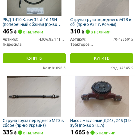
РВД 1410 Ключ 32 d-16 1SN
Струна груза переднего МТЗ в
(поперечный обжим) (пр-во
сб. (пр-во РЗТ г. Ромны)
Гидросила)
465
310
₴
в наличии
₴
в наличии
Артикул:
Н.036.85.1410 1SN
Артикул:
70-4235015
Гидросила
Тракторозапчасть г. Ромны
КУПИТЬ
КУПИТЬ
Код: 81896-5
Код: 47545-5
Струна груза переднего МТЗ в
Насос масляный Д243, 245 (32-
сборе (пр-во Украина)
зуб) (пр-во S.I.L.A)
335
1 665
₴
в наличии
₴
в наличии