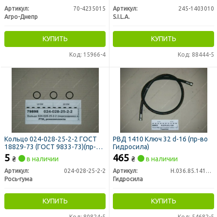
Артикул:
70-4235015
Артикул:
245-1403010
Агро-Днепр
S.I.L.A.
КУПИТЬ
КУПИТЬ
Код: 15966-4
Код: 88444-5
Кольцо 024-028-25-2-2 ГОСТ
РВД 1410 Ключ 32 d-16 (пр-во
18829-73 (ГОСТ 9833-73)(пр-во
Гидросила)
Украина)
5
465
₴
в наличии
₴
в наличии
Артикул:
024-028-25-2-2
Артикул:
Н.036.85.1410 1SN
Рось-гума
Гидросила
КУПИТЬ
КУПИТЬ
Код: 80824-5
Код: 54682-5