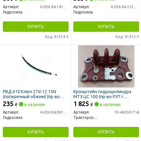
Артикул:
Н.036.84.1410 1SN
Артикул:
Н.036.84.1210 1SN
Гидросила
Гидросила
КУПИТЬ
КУПИТЬ
Код: 81914-5
Код: 81915-5
РВД 610 Ключ 27d-12 1SN
Кронштейн гидроцилиндра
(поперечный обжим) (пр-во
МТЗ ЦС 100 (пр-во РЗТ г.
Гидросила)
Ромны)
235
1 825
₴
в наличии
₴
в наличии
Артикул:
Н.036.84.0610 1SN
Артикул:
70-4605017-А
Гидросила
Тракторозапчасть г. Ромны
КУПИТЬ
КУПИТЬ