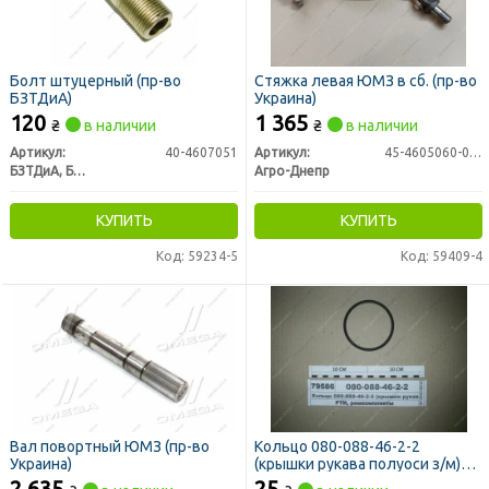
Болт штуцерный (пр-во
Стяжка левая ЮМЗ в сб. (пр-во
БЗТДиА)
Украина)
120
1 365
₴
в наличии
₴
в наличии
Артикул:
40-4607051
Артикул:
45-4605060-03 СБ
БЗТДиА, Беларусь
Агро-Днепр
КУПИТЬ
КУПИТЬ
Код: 59234-5
Код: 59409-4
Вал повортный ЮМЗ (пр-во
Кольцо 080-088-46-2-2
Украина)
(крышки рукава полуоси з/м)
(пр-во Рось-Гума)
2 635
25