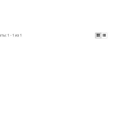
аты:
1 - 1 из 1