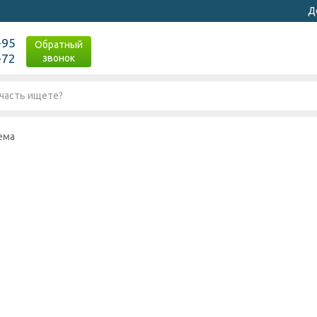
Д
-95
Обратный
-72
звонок
ема