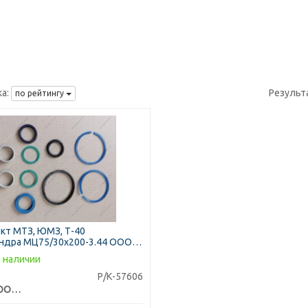
а:
Результ
по рейтингу
кт МТЗ, ЮМЗ, Т-40
ндра МЦ75/30х200-3.44 ООО
-ТЕТИС" (пр-во МПИ-Агро, г.
 наличии
ь)
Р/К-57606
МПИ-Агро ООО TM RINGROUP