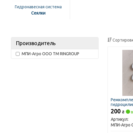
Гидронавесная система
Сеялки
Сортировк
Производитель
МПИ-Агро ООО TM RINGROUP
Ремкомпле
гидроцили
"ГИДРОСИЛА
200
₴
в
Мелитопол
Артикул: