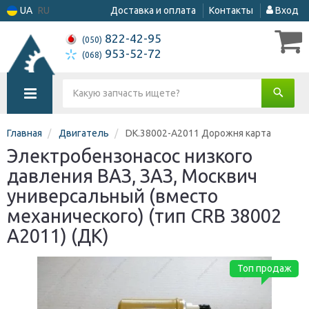
UA
RU
Доставка и оплата
Контакты
Вход
822-42-95
(050)
953-52-72
(068)
Главная
Двигатель
DK.38002-A2011 Дорожня карта
Электробензонасос низкого
давления ВАЗ, ЗАЗ, Москвич
универсальный (вместо
механического) (тип CRB 38002
A2011) (ДК)
Топ продаж