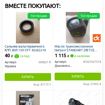
цены доступными для всех участников рынка.
ВМЕСТЕ ПОКУПАЮТ:
Топ продаж
Топ продаж
Сальник вала первичного
Масло трансмиссионное
КПП ЗИЛ 130 СРТ 42х62х10
Нигрол STANDART (ЛЕТО)
ТЭП-15В SAE 90 GL-1
40
1 115
₴
склад
₴
в наличии
(канистра 10л/7,35кг) (ДК)
Артикул:
41021027574
Артикул:
309827-П
Дорожня карта
Украина
КУПИТЬ
КУПИТЬ
Код: 27005-4
Код: 47175-1