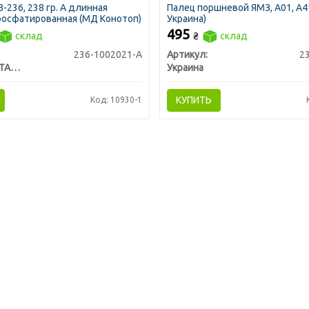
-236, 238 гр. А длинная
Палец поршневой ЯМЗ, А01, А4
осфатированная (МД Конотоп)
Украина)
495
склад
₴
склад
236-1002021-А
Артикул:
2
МОТОРДЕТАЛЬ г. Конотоп
Украина
КУПИТЬ
Код: 10930-1