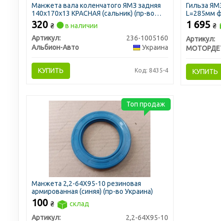
Манжета вала коленчатого ЯМЗ задняя
Гильза ЯМЗ
140х170х13 КРАСНАЯ (сальник) (пр-во
L=285мм ф
Украина)
320
1 695
₴
в наличии
₴
Артикул:
236-1005160
Артикул:
Альбион-Авто
Украина
КУПИТЬ
Код: 8435-4
КУПИТЬ
Топ продаж
Манжета 2,2-64X95-10 резиновая
армированная (синяя) (пр-во Украина)
100
₴
склад
Артикул:
2,2-64X95-10