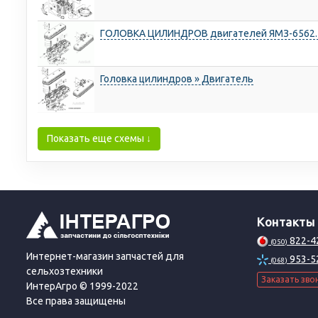
ГОЛОВКА ЦИЛИНДРОВ двигателей ЯМЗ-6562.10
Головка цилиндров » Двигатель
Показать еще схемы ↓
Контакты
822-4
(050)
Интернет-магазин запчастей для
953-5
(068)
сельхозтехники
Заказать зво
ИнтерАгро © 1999-2022
Все права защищены