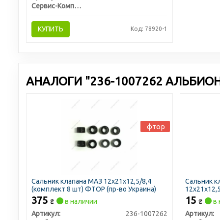
Сервис-Комплектация ООО, Украина
КУПИТЬ
Код: 78920-1
АНАЛОГИ "236-1007262 АЛЬБИОН
фтор
Сальник клапана МАЗ 12х21х12,5/8,4
Сальник к
(комплект 8 шт) ФТОР (пр-во Украина)
12х21х12,
Авто)
375
15
₴
в наличии
₴
в 
Артикул:
236-1007262
Артикул: