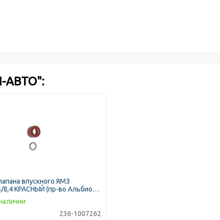
-АВТО":
лапана впускного ЯМЗ
5/8,4 КРАСНЫЙ (пр-во Альбион-
наличии
236-1007262