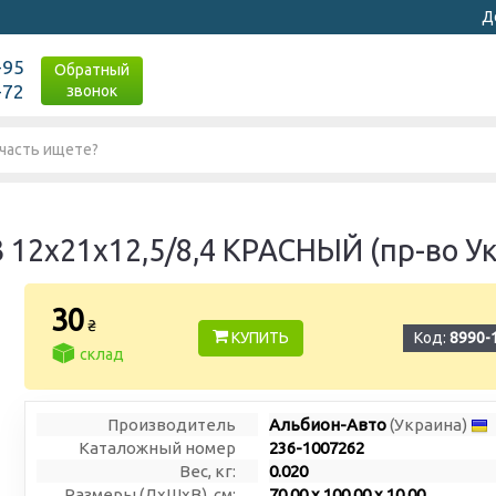
Д
-95
Обратный
-72
звонок
 12х21х12,5/8,4 КРАСНЫЙ (пр-во У
30
₴
КУПИТЬ
Код:
8990-
склад
Производитель
Альбион-Авто
(Украина)
Каталожный номер
236-1007262
Вес, кг:
0.020
Размеры (ДxШxВ), см:
70.00 x 100.00 x 10.00