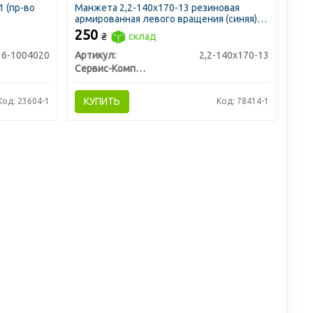
1 (пр-во
Манжета 2,2-140х170-13 резиновая
армированная левого вращения (синяя)
(пр-во Украина)
250
₴
склад
36-1004020
Артикул:
2,2-140х170-13
Сервис-Комплектация ООО, Украина
КУПИТЬ
Код: 23604-1
Код: 78414-1