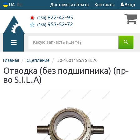
UA
RU
Доставка и оплата
Контакты
Вход
822-42-95
(050)
953-52-72
(068)
Главная
Сцепление
50-1601185А S.I.L.A.
Отводка (без подшипника) (пр-
во S.I.L.A)