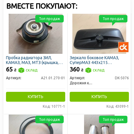
ВМЕСТЕ ПОКУПАЮТ:
Топ продаж
Топ продаж
Пробка радиатора ЗИЛ,
Зеркало боковое КAMАЗ,
КАМАЗ, МАЗ, МТЗ (крышка,
СуперМАЗ 443х215
большая)
сферическое (ДК)
65
360
₴
склад
₴
склад
Артикул:
А21.01.270-01
Артикул:
DK-5076
Дорожня карта
КУПИТЬ
КУПИТЬ
Код: 10771-1
Код: 43099-1
Топ продаж
Топ продаж