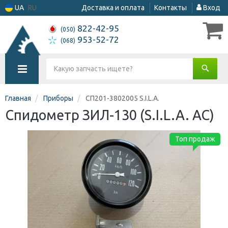
UA
RU
Доставка и оплата
Контакты
Вход
822-42-95
(050)
953-52-72
(068)
Главная
Приборы
СП201-3802005 S.I.L.A.
Спидометр ЗИЛ-130 (S.I.L.A. AC)
Топ продаж