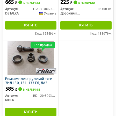
мм) в сборе (DETALKA)
665
225
₴
в наличии
₴
в наличии
Артикул:
ГВ300-3802600-06
Артикул:
ГВ300-06
DETALKA
Украина
Дорожня карта
КУПИТЬ
КУПИТЬ
Код: 125496-4
Код: 188079-4
Топ продаж
Ремкомплект рулевой тяги
ЗИЛ 130, 131, 133 ГЯ, ЛАЗ
(палец с резьбой) (RIDER)
585
₴
в наличии
Артикул:
RD.120-3003032
RIDER
КУПИТЬ