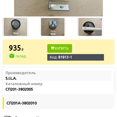
935
КУПИТЬ
₴
склад
Код:
81813-1
Производитель
S.I.L.A.
Каталожный номер
СП201-3802005
СП201А-3802010