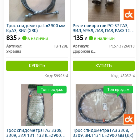
Трос спидометра L=2900 мм
Реле поворотов РС-57 ГАЗ,
КрАЗ, ЗИЛ (ХЗК)
ЗИЛ, УРАЛ, ЛАЗ, ПАЗ, РАФ 12В
(ДК)
835
135
₴
в наличии
₴
в наличии
Артикул:
ГВ-128Е
Артикул:
РС57-3726010
Украина
Дорожня карта
КУПИТЬ
КУПИТЬ
Код: 59906-4
Код: 45032-4
Топ продаж
Топ продаж
Трос спидометра ГАЗ 3308,
Трос спидометра ГАЗ 3308,
3309, ЗИЛ 131, 133 (L=2900
3309, ЗИЛ 131 L=2900 мм (ДК)