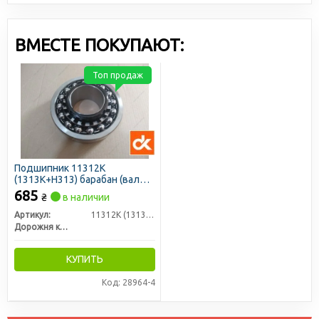
ВМЕСТЕ ПОКУПАЮТ:
Топ продаж
Подшипник 11312К
(1313К+Н313) барабан (вал
привода) Колос, Нива, КСК
685
₴
в наличии
<ДК>
Артикул:
11312К (1313К+Н313)
Дорожня карта
КУПИТЬ
Код: 28964-4