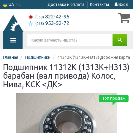
UA
RU
Доставка и оплата
Контакты
Вход
822-42-95
(050)
953-52-72
(068)
Главная
Подшипники
11312К (1313К+Н313) Дорожня карта
Подшипник 11312К (1313К+Н313)
барабан (вал привода) Колос,
Нива, КСК <ДК>
Топ продаж