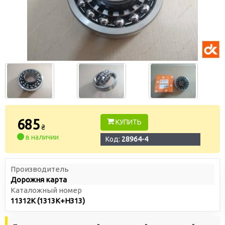
685
КУПИТЬ
₴
в наличии
Код:
28964-4
Производитель
Дорожня карта
Каталожный номер
11312К (1313К+Н313)