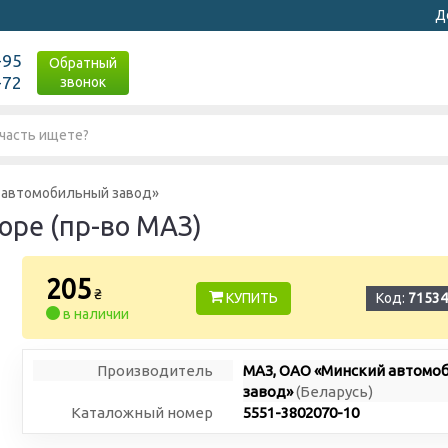
Д
-95
Обратный
-72
звонок
 автомобильный завод»
оре (пр-во МАЗ)
205
₴
КУПИТЬ
Код:
71534
в наличии
Производитель
МАЗ, ОАО «Минский автомо
завод»
(Беларусь)
Каталожный номер
5551-3802070-10