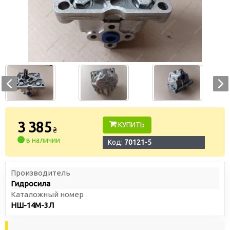
3 385
КУПИТЬ
₴
в наличии
Код:
70121-5
Производитель
Гидросила
Каталожный номер
НШ-14М-3Л