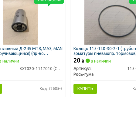
пливный Д-245 МТЗ, МАЗ, MAN
Кольцо 115-120-30-2-1 (трубоп
кручивающийся) (пр-во
арматуры пневмопр. тормозов
)
20
в наличии
₴
в наличии
ФТ020-1117010 (CS 1438 M)
Артикул:
115-
Рось-гума
КУПИТЬ
Код: 73685-5
К