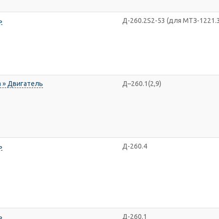
ь
Д-260.2S2-53 (для МТЗ-1221.3
 » Двигатель
Д–260.1(2,9)
ь
Д-260.4
ь
Д-260.1