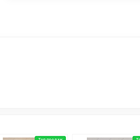
Топ продаж
Т