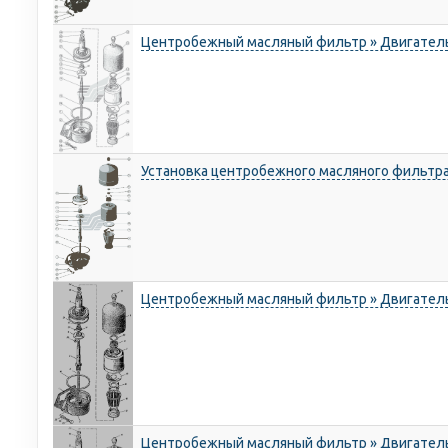
Центробежный масляный фильтр » Двигател
Установка центробежного масляного фильтра
Центробежный масляный фильтр » Двигател
Центробежный масляный фильтр » Двигател