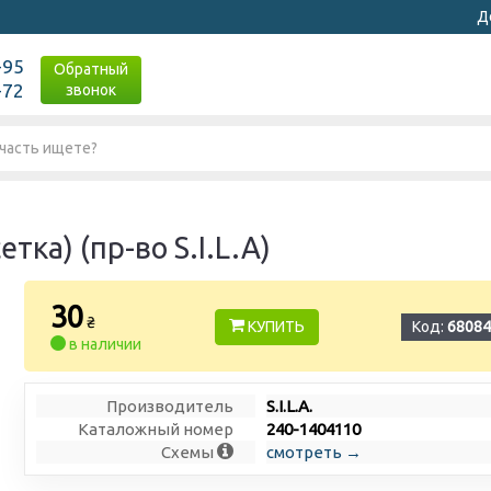
Д
-95
Обратный
-72
звонок
ка) (пр-во S.I.L.A)
30
₴
КУПИТЬ
Код:
68084
в наличии
Производитель
S.I.L.A.
Каталожный номер
240-1404110
Схемы
смотреть →