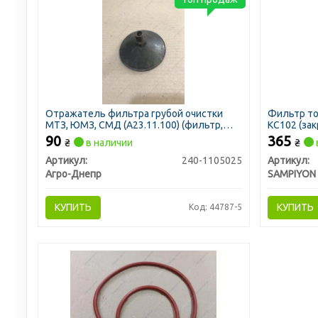
Отражатель фильтра грубой очистки
Фильтр то
МТЗ, ЮМЗ, СМД (А23.11.100) (фильтр,
KC102 (за
сетка) (пр-во Украина)
SAMPIYON
90
365
₴
в наличии
₴
Артикул:
240-1105025
Артикул:
Агро-Днепр
SAMPIYON
КУПИТЬ
КУПИТЬ
Код: 44787-5