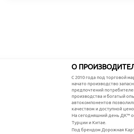
О ПРОИЗВОДИТЕ
С 2010 года под торговой м
начато производство запасн
предпочтений потребителей
производства и богатый оп
автокомпонентов позволили
качеством и доступной цено
На сегодняшний день ДК™ о
Турции и Китае.
Под брендом Дорожная Карт