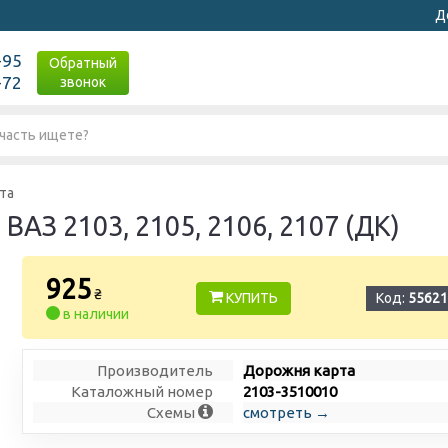
Д
-95
Обратный
-72
звонок
та
АЗ 2103, 2105, 2106, 2107 (ДК)
925
₴
КУПИТЬ
Код:
55621
в наличии
Производитель
Дорожня карта
Каталожный номер
2103-3510010
Схемы
смотреть →