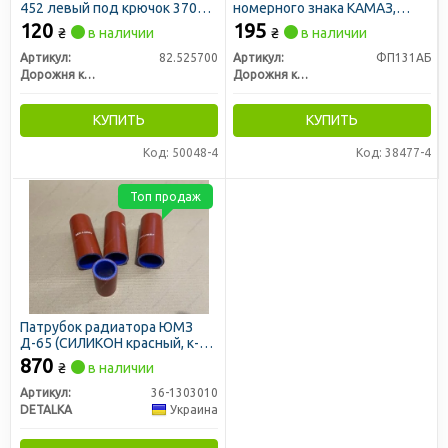
452 левый под крючок 370
номерного знака КАМАЗ,
мм (ДК)
КрАЗ LED 24В
120
195
₴
в наличии
₴
в наличии
(светодиодный) (ДК)
Артикул:
82.525700
Артикул:
ФП131АБ
Дорожня карта
Дорожня карта
КУПИТЬ
КУПИТЬ
Код: 50048-4
Код: 38477-4
Топ продаж
Патрубок радиатора ЮМЗ
Д-65 (СИЛИКОН красный, к-кт
4шт) (DETALKA)
870
₴
в наличии
Артикул:
36-1303010
DETALKA
Украина