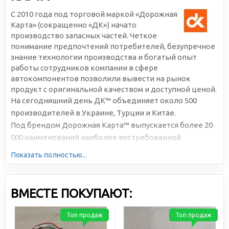
С 2010 года под торговой маркой «Дорожная
Карта» (сокращенно «ДК») начато
производство запасных частей. Четкое
понимание предпочтений потребителей, безупречное
знание технологии производства и богатый опыт
работы сотрудников компании в сфере
автокомпонентов позволили вывести на рынок
продукт с оригинальной качеством и доступной ценой.
На сегодняшний день ДК™ объединяет около 500
производителей в Украине, Турции и Китае.
Под брендом Дорожная Карта™ выпускается более 20
000 наименований наиболее востребованной
автомобильной продукции. Большая серийность,
Показать полностью...
высокотехнологичное производство и отлаженная
логистика позволяют снижать себестоимость и делать
цены доступными для всех участников рынка.
ВМЕСТЕ ПОКУПАЮТ:
Топ продаж
Топ продаж