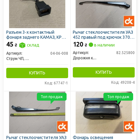
Разъем 3-х контактный
Рычаг стеклоочистителя УАЗ
фонаря заднего КАМАЗ, КРАЗ,
452 правый под крючок 370
ЗИЛ, УАЗ (фишка) (Струм ЧП
мм (ДК)
45
120
₴
склад
₴
в наличии
Украина)
Артикул:
82.525800
Артикул:
04-06-008
Дорожня карта
Струм ЧП, Украина
КУПИТЬ
КУПИТЬ
Код: 49208-4
Код: 67747-1
Топ продаж
Топ продаж
Рычаг стеклоочистителя УАЗ
Фонарь освещения